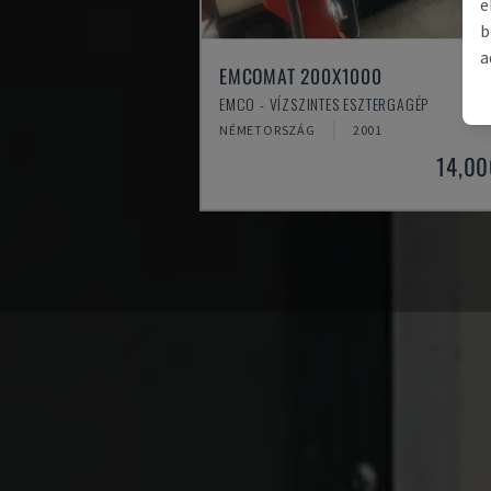
e
b
a
EMCOMAT 200X1000
EMCO - VÍZSZINTES ESZTERGAGÉP
NÉMETORSZÁG
2001
14,00