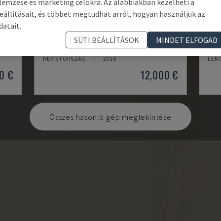
lemzése és marketing célokra. Az alábbiakban kezelheti a
eállításait, és többet megtudhat arról, hogyan használjuk az
datait.
TH 4610
TBI
SÜTI BEÁLLÍTÁSOK
MINDET ELFOGAD
OPTIMUM - VÍZSZINTES ESZTERGAGÉP
CMZ 
NÉMETORSZÁG
2018
LEN
0 €
12,000 €
Összes hasonló gép megtekintése