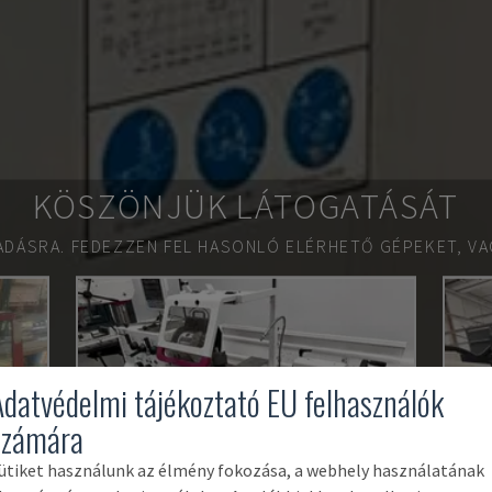
KÖSZÖNJÜK LÁTOGATÁSÁT
ADÁSRA.
FEDEZZEN FEL HASONLÓ ELÉRHETŐ GÉPEKET, VA
Adatvédelmi tájékoztató EU felhasználók
számára
ütiket használunk az élmény fokozása, a webhely használatának