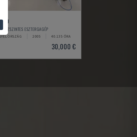
-520
- VÍZSZINTES ESZTERGAGÉP
GYELORSZÁG
2005
40.135 ÓRA
30,000 €