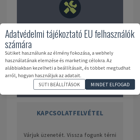
Adatvédelmi tájékoztató EU felhasználók
Szerszámok és felszerelések
számára
Sütiket használunk az élmény fokozása, a webhely
használatának elemzése és marketing célokra. Az
alábbiakban kezelheti a beállításait, és többet megtudhat
arról, hogyan használjuk az adatait.
SÜTI BEÁLLÍTÁSOK
MINDET ELFOGAD
Ingó befektetett eszközök
KAPCSOLATFELVÉTEL
Várjuk üzenetét. Vissza fogunk térni