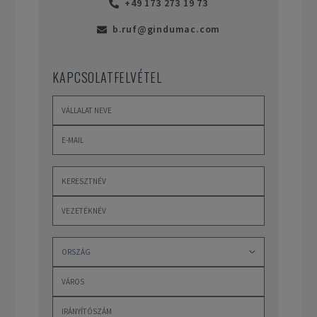
+49 173 273 19 73
b.ruf@gindumac.com
KAPCSOLATFELVÉTEL