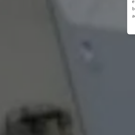
e
b
a