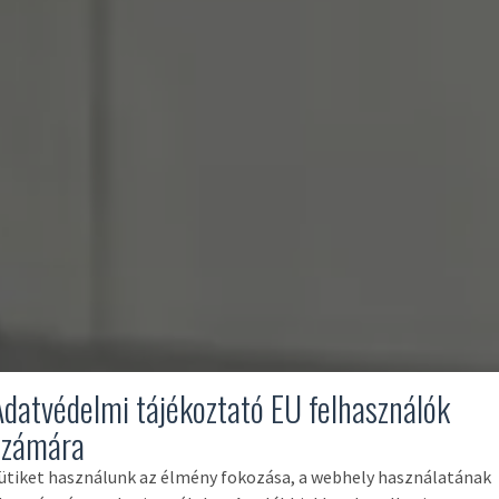
Adatvédelmi tájékoztató EU felhasználók
számára
ütiket használunk az élmény fokozása, a webhely használatának