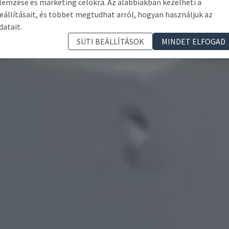
lemzése és marketing célokra. Az alábbiakban kezelheti a
eállításait, és többet megtudhat arról, hogyan használjuk az
datait.
SÜTI BEÁLLÍTÁSOK
MINDET ELFOGAD