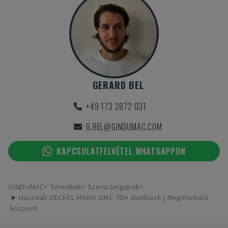
GERARD BEL
+49 173 2872 031
G.BEL@GINDUMAC.COM
KAPCSOLATFELVÉTEL WHATSAPPON
GINDUMAC
Termékek
Szerszámgépek
➤ Használt DECKEL MAHO DMC 70H duoBlock | Megmunkáló
központ