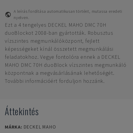
A leírás fordítása automatikusan történt, mutassa eredeti
nyelven.
Ezt a 4 tengelyes DECKEL MAHO DMC 70H
duoBlockot 2008-ban gyártották. Robusztus
vízszintes megmunkálóközpont, fejlett
képességeket kínál összetett megmunkálási
feladatokhoz. Vegye fontolóra ennek a DECKEL
MAHO DMC 70H duoBlock vízszintes megmunkáló
központnak a megvásárlásának lehetőségét.
További információért forduljon hozzánk.
Áttekintés
MÁRKA
:
DECKEL MAHO