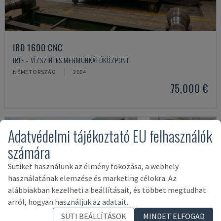
IRD 1600 CNC
IRLE - VÍZSZINTES MEGMUNKÁLÓKÖZPONT
NÉMETORSZÁG
2004
75,000 €
Adatvédelmi tájékoztató EU felhasználók
számára
Sütiket használunk az élmény fokozása, a webhely
használatának elemzése és marketing célokra. Az
alábbiakban kezelheti a beállításait, és többet megtudhat
arról, hogyan használjuk az adatait.
SÜTI BEÁLLÍTÁSOK
MINDET ELFOGAD