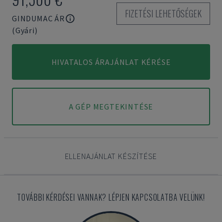
FIZETÉSI LEHETŐSÉGEK
GINDUMAC ÁR
(Gyári)
HIVATALOS ÁRAJÁNLAT KÉRÉSE
A GÉP MEGTEKINTÉSE
ELLENAJÁNLAT KÉSZÍTÉSE
TOVÁBBI KÉRDÉSEI VANNAK? LÉPJEN KAPCSOLATBA VELÜNK!