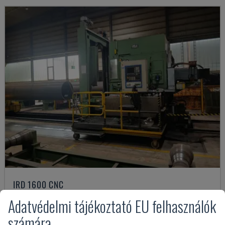
IRD 1600 CNC
IRLE - VÍZSZINTES MEGMUNKÁLÓKÖZPONT
Adatvédelmi tájékoztató EU felhasználók
NÉMETORSZÁG
2004
számára