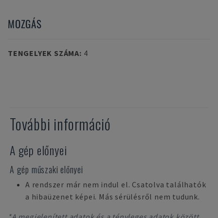
MOZGÁS
TENGELYEK SZÁMA
:
4
További információ
A gép előnyei
A gép műszaki előnyei
A rendszer már nem indul el. Csatolva találhatók
a hibaüzenet képei. Más sérülésről nem tudunk.
*A megjelenített adatok és a tényleges adatok között