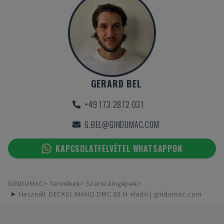
GERARD BEL
+49 173 2872 031
G.BEL@GINDUMAC.COM
KAPCSOLATFELVÉTEL WHATSAPPON
GINDUMAC
Termékek
Szerszámgépek
➤ Használt DECKEL MAHO DMC 63 H eladó | gindumac.com