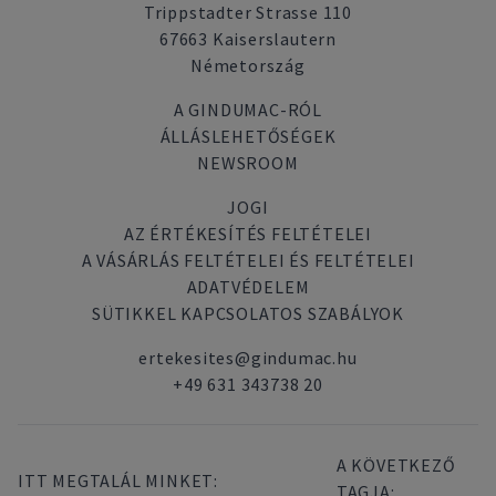
Trippstadter Strasse 110
67663 Kaiserslautern
Németország
A GINDUMAC-RÓL
ÁLLÁSLEHETŐSÉGEK
NEWSROOM
JOGI
AZ ÉRTÉKESÍTÉS FELTÉTELEI
A VÁSÁRLÁS FELTÉTELEI ÉS FELTÉTELEI
ADATVÉDELEM
SÜTIKKEL KAPCSOLATOS SZABÁLYOK
ertekesites@gindumac.hu
+49 631 343738 20
A KÖVETKEZŐ
ITT MEGTALÁL MINKET:
TAGJA: