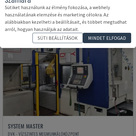
75,000 €
Sütiket használunk az élmény fokozása, a webhely
használatának elemzése és marketing célokra. Az
alábbiakban kezelheti a beállításait, és többet megtudhat
arról, hogyan használjuk az adatait.
SÜTI BEÁLLÍTÁSOK
MINDET ELFOGAD
SYSTEM MASTER
DVK - VÍZSZINTES MEGMUNKÁLÓKÖZPONT