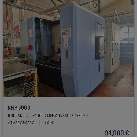
NHP 5000
DOOSAN - VÍZSZINTES MEGMUNKÁLÓKÖZPONT
OLASZORSZÁG
2019
94,000 €