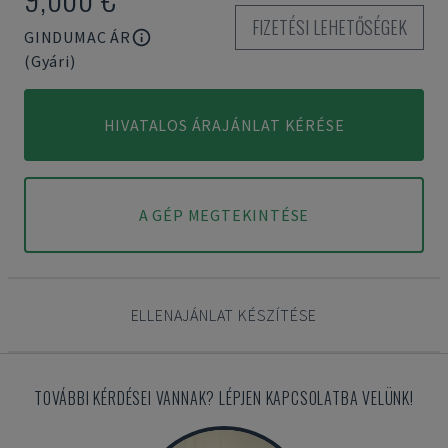
FIZETÉSI LEHETŐSÉGEK
GINDUMAC ÁR
(Gyári)
HIVATALOS ÁRAJÁNLAT KÉRÉSE
A GÉP MEGTEKINTÉSE
ELLENAJÁNLAT KÉSZÍTÉSE
TOVÁBBI KÉRDÉSEI VANNAK? LÉPJEN KAPCSOLATBA VELÜNK!