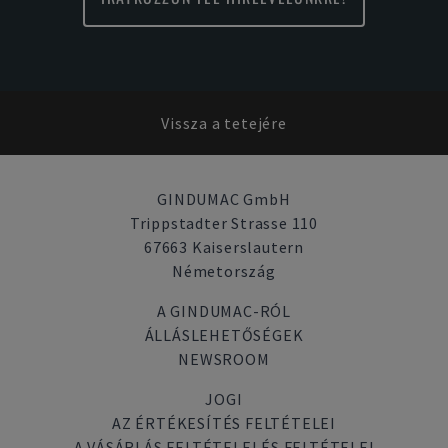
Vissza a tetejére
GINDUMAC GmbH
Trippstadter Strasse 110
67663 Kaiserslautern
Németország
A GINDUMAC-RÓL
ÁLLÁSLEHETŐSÉGEK
NEWSROOM
JOGI
AZ ÉRTÉKESÍTÉS FELTÉTELEI
A VÁSÁRLÁS FELTÉTELEI ÉS FELTÉTELEI