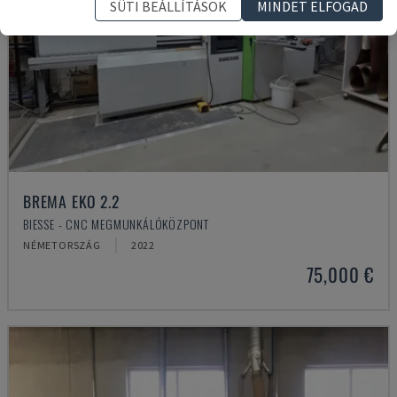
SÜTI BEÁLLÍTÁSOK
MINDET ELFOGAD
BREMA EKO 2.2
BIESSE - CNC MEGMUNKÁLÓKÖZPONT
NÉMETORSZÁG
2022
75,000 €