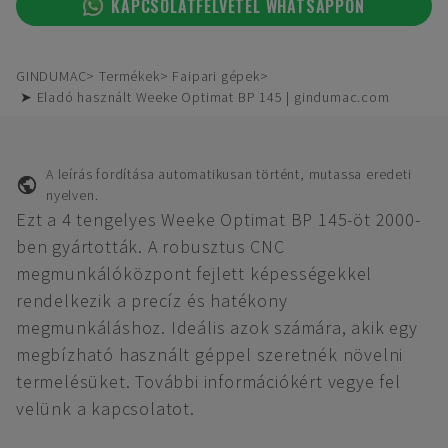
KAPCSOLATFELVÉTEL WHATSAPPON
GINDUMAC
Termékek
Faipari gépek
➤ Eladó használt Weeke Optimat BP 145 | gindumac.com
A leírás fordítása automatikusan történt, mutassa eredeti
nyelven.
Ezt a 4 tengelyes Weeke Optimat BP 145-öt 2000-
ben gyártották. A robusztus CNC
megmunkálóközpont fejlett képességekkel
rendelkezik a precíz és hatékony
megmunkáláshoz. Ideális azok számára, akik egy
megbízható használt géppel szeretnék növelni
termelésüket. További információkért vegye fel
velünk a kapcsolatot.