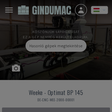
KÖSZÖNJÜK LÁTOGATÁSÁT
EZ A GÉP NEMRÉG KERÜLT ELADÁSRA.
Hasonló gépek megtekintése
Weeke
-
Optimat BP 145
DE-CNC-WEE-2000-00001