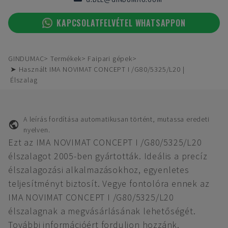
KAPCSOLATFELVÉTEL WHATSAPPON
GINDUMAC
Termékek
Faipari gépek
➤ Használt IMA NOVIMAT CONCEPT I /G80/5325/L20 |
Élszalag
A leírás fordítása automatikusan történt, mutassa eredeti
nyelven.
Ezt az IMA NOVIMAT CONCEPT I /G80/5325/L20
élszalagot 2005-ben gyártották. Ideális a precíz
élszalagozási alkalmazásokhoz, egyenletes
teljesítményt biztosít. Vegye fontolóra ennek az
IMA NOVIMAT CONCEPT I /G80/5325/L20
élszalagnak a megvásárlásának lehetőségét.
További információért forduljon hozzánk.