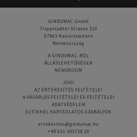
GINDUMAC GmbH
Trippstadter Strasse 110
67663 Kaiserslautern
Németország
A GINDUMAC-RÓL
ÁLLÁSLEHETŐSÉGEK
NEWSROOM
JOGI
AZ ÉRTÉKESÍTÉS FELTÉTELEI
A VÁSÁRLÁS FELTÉTELEI ÉS FELTÉTELEI
ADATVÉDELEM
SÜTIKKEL KAPCSOLATOS SZABÁLYOK
ertekesites@gindumac.hu
+49 631 343738 20