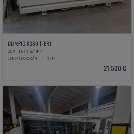
OLIMPIC K360 T-ER1
SCM - ÉLFÓLIÁZÓGÉP
LENGYELORSZÁG
2017
21,500 €