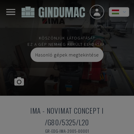
KÖSZÖNJÜK LÁTOGATÁSÁT
EZ A GÉP NEMRÉG KERÜLT ELADÁSRA.
Hasonló gépek megtekintése
IMA
-
NOVIMAT CONCEPT I
/G80/5325/L20
GR-EDG-IMA-2005-00001