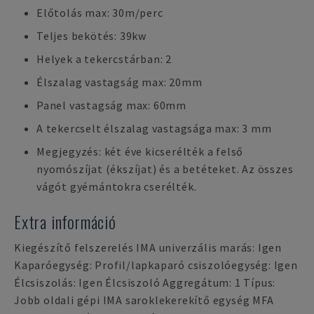
Előtolás max: 30m/perc
Teljes bekötés: 39kw
Helyek a tekercstárban: 2
Élszalag vastagság max: 20mm
Panel vastagság max: 60mm
A tekercselt élszalag vastagsága max: 3 mm
Megjegyzés: két éve kicserélték a felső
nyomószíjat (ékszíjat) és a betéteket. Az összes
vágót gyémántokra cserélték.
Extra információ
Kiegészítő felszerelés IMA univerzális marás: Igen
Kaparóegység: Profil/lapkaparó csiszolóegység: Igen
Élcsiszolás: Igen Élcsiszoló Aggregátum: 1 Típus:
Jobb oldali gépi IMA saroklekerekítő egység MFA