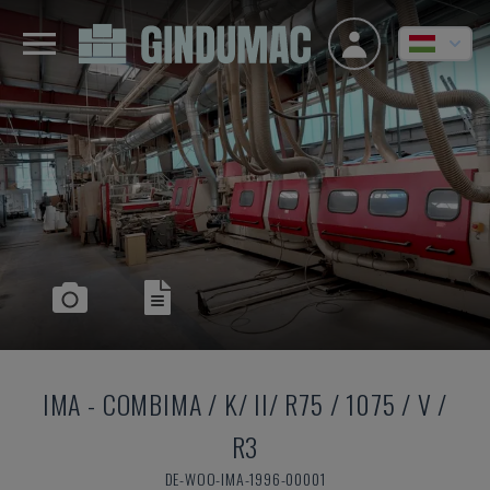
IMA
-
COMBIMA / K/ II/ R75 / 1075 / V /
R3
DE-WOO-IMA-1996-00001