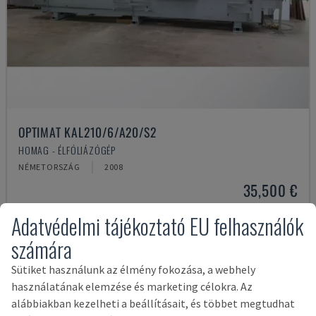
OPTIMAT KAL210/6/A20/S2
HOMAG - ÉLFÓLIÁZÓGÉP
NÉMETORSZÁG
2008
35,500 €
Adatvédelmi tájékoztató EU felhasználók
számára
Sütiket használunk az élmény fokozása, a webhely
használatának elemzése és marketing célokra. Az
alábbiakban kezelheti a beállításait, és többet megtudhat