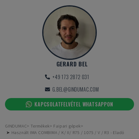
GERARD BEL
+49 173 2872 031
G.BEL@GINDUMAC.COM
KAPCSOLATFELVÉTEL WHATSAPPON
GINDUMAC
Termékek
Faipari gépek
➤ Használt IMA COMBIMA / K/ II/ R75 / 1075 / V / R3 - Eladó