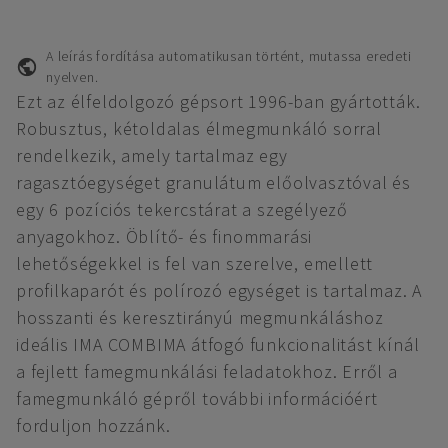
A leírás fordítása automatikusan történt, mutassa eredeti
nyelven.
Ezt az élfeldolgozó gépsort 1996-ban gyártották.
Robusztus, kétoldalas élmegmunkáló sorral
rendelkezik, amely tartalmaz egy
ragasztóegységet granulátum előolvasztóval és
egy 6 pozíciós tekercstárat a szegélyező
anyagokhoz. Öblítő- és finommarási
lehetőségekkel is fel van szerelve, emellett
profilkaparót és polírozó egységet is tartalmaz. A
hosszanti és keresztirányú megmunkáláshoz
ideális IMA COMBIMA átfogó funkcionalitást kínál
a fejlett famegmunkálási feladatokhoz. Erről a
famegmunkáló gépről további információért
forduljon hozzánk.