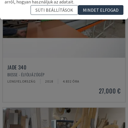
arról, hogyan használjuk az adatait.
SÜTI BEÁLLÍTÁSOK
MINDET ELFOGAD
JADE 340
BIESSE - ÉLFÓLIÁZÓGÉP
LENGYELORSZÁG
2018
4.832 ÓRA
27,000 €