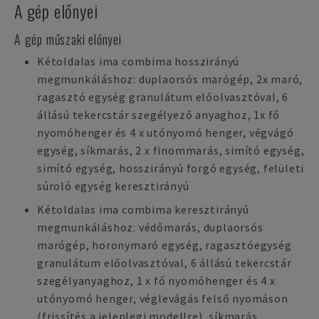
A gép előnyei
A gép műszaki előnyei
Kétoldalas ima combima hosszirányú
megmunkáláshoz: duplaorsós marógép, 2x maró,
ragasztó egység granulátum előolvasztóval, 6
állású tekercstár szegélyező anyaghoz, 1x fő
nyomóhenger és 4 x utónyomó henger, végvágó
egység, síkmarás, 2 x finommarás, simító egység,
simító egység, hosszirányú forgó egység, felületi
súroló egység keresztirányú
Kétoldalas ima combima keresztirányú
megmunkáláshoz: védőmarás, duplaorsós
marógép, horonymaró egység, ragasztóegység
granulátum előolvasztóval, 6 állású tekercstár
szegélyanyaghoz, 1 x fő nyomóhenger és 4 x
utónyomó henger, véglevágás felső nyomáson
(frissítés a jelenlegi modellre), síkmarás,