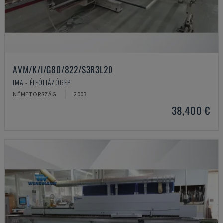
AVM/K/I/G80/822/S3R3L20
IMA - ÉLFÓLIÁZÓGÉP
NÉMETORSZÁG
2003
38,400 €