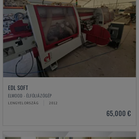
EDL SOFT
ELWOOD - ÉLFÓLIÁZÓGÉP
LENGYELORSZÁG
2012
65,000 €