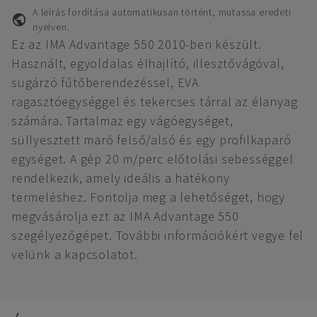
A leírás fordítása automatikusan történt, mutassa eredeti
nyelven.
Ez az IMA Advantage 550 2010-ben készült.
Használt, egyoldalas élhajlító, illesztővágóval,
sugárzó fűtőberendezéssel, EVA
ragasztóegységgel és tekercses tárral az élanyag
számára. Tartalmaz egy vágóegységet,
süllyesztett maró felső/alsó és egy profilkaparó
egységet. A gép 20 m/perc előtolási sebességgel
rendelkezik, amely ideális a hatékony
termeléshez. Fontolja meg a lehetőséget, hogy
megvásárolja ezt az IMA Advantage 550
szegélyezőgépet. További információkért vegye fel
velünk a kapcsolatot.