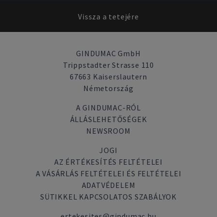
Vissza a tetejére
GINDUMAC GmbH
Trippstadter Strasse 110
67663 Kaiserslautern
Németország
A GINDUMAC-RÓL
ÁLLÁSLEHETŐSÉGEK
NEWSROOM
JOGI
AZ ÉRTÉKESÍTÉS FELTÉTELEI
A VÁSÁRLÁS FELTÉTELEI ÉS FELTÉTELEI
ADATVÉDELEM
SÜTIKKEL KAPCSOLATOS SZABÁLYOK
ertekesites@gindumac.hu