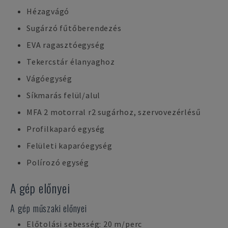
Hézagvágó
Sugárzó fűtőberendezés
EVA ragasztóegység
Tekercstár élanyaghoz
Vágóegység
Síkmarás felül/alul
MFA 2 motorral r2 sugárhoz, szervovezérlésű
Profilkaparó egység
Felületi kaparóegység
Polírozó egység
A gép előnyei
A gép műszaki előnyei
Előtolási sebesség: 20 m/perc