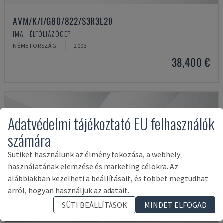
AVM/K/I/G80/822/S3R3L20
IMA - ÉLFÓLIÁZÓGÉP
NÉMETORSZÁG
2003
38,400 €
Adatvédelmi tájékoztató EU felhasználók
számára
Sütiket használunk az élmény fokozása, a webhely
használatának elemzése és marketing célokra. Az
alábbiakban kezelheti a beállításait, és többet megtudhat
arról, hogyan használjuk az adatait.
SÜTI BEÁLLÍTÁSOK
MINDET ELFOGAD