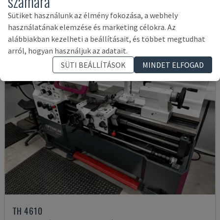
számára
14,000 €
Sütiket használunk az élmény fokozása, a webhely
használatának elemzése és marketing célokra. Az
alábbiakban kezelheti a beállításait, és többet megtudhat
arról, hogyan használjuk az adatait.
SÜTI BEÁLLÍTÁSOK
MINDET ELFOGAD
TH 4610