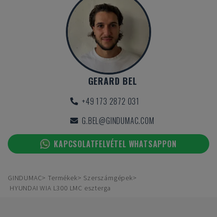
GERARD BEL
+49 173 2872 031
G.BEL@GINDUMAC.COM
KAPCSOLATFELVÉTEL WHATSAPPON
GINDUMAC
Termékek
Szerszámgépek
HYUNDAI WIA L300 LMC eszterga