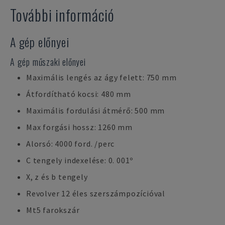
További információ
A gép előnyei
A gép műszaki előnyei
Maximális lengés az ágy felett: 750 mm
Átfordítható kocsi: 480 mm
Maximális fordulási átmérő: 500 mm
Max forgási hossz: 1260 mm
Alorsó: 4000 ford. /perc
C tengely indexelése: 0. 001º
X, z és b tengely
Revolver 12 éles szerszámpozícióval
Mt5 farokszár