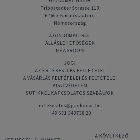
GINDUMAC GmbH
Trippstadter Strasse 110
67663 Kaiserslautern
Németország
A GINDUMAC-RÓL
ÁLLÁSLEHETŐSÉGEK
NEWSROOM
JOGI
AZ ÉRTÉKESÍTÉS FELTÉTELEI
A VÁSÁRLÁS FELTÉTELEI ÉS FELTÉTELEI
ADATVÉDELEM
SÜTIKKEL KAPCSOLATOS SZABÁLYOK
ertekesites@gindumac.hu
+49 631 343738 20
A KÖVETKEZŐ