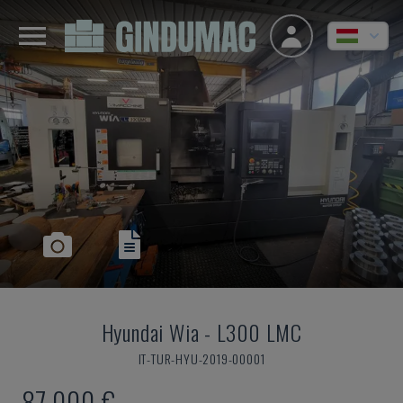
Hyundai Wia
-
L300 LMC
IT-TUR-HYU-2019-00001
87,000 €