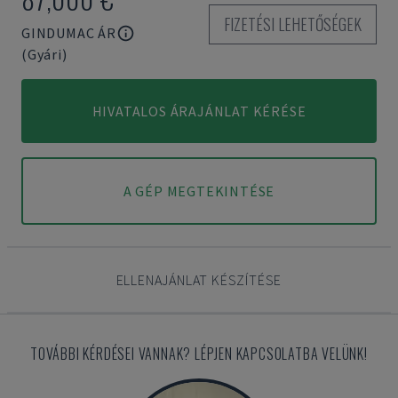
FIZETÉSI LEHETŐSÉGEK
GINDUMAC ÁR
(Gyári)
HIVATALOS ÁRAJÁNLAT KÉRÉSE
A GÉP MEGTEKINTÉSE
ELLENAJÁNLAT KÉSZÍTÉSE
TOVÁBBI KÉRDÉSEI VANNAK? LÉPJEN KAPCSOLATBA VELÜNK!