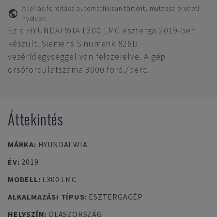
A leírás fordítása automatikusan történt, mutassa eredeti
nyelven.
Ez a HYUNDAI WIA L300 LMC eszterga 2019-ben
készült. Siemens Sinumerik 828D
vezérlőegységgel van felszerelve. A gép
orsófordulatszáma 3000 ford./perc.
Áttekintés
MÁRKA
:
HYUNDAI WIA
ÉV
:
2019
MODELL
:
L300 LMC
ALKALMAZÁSI TÍPUS
:
ESZTERGAGÉP
HELYSZÍN
:
OLASZORSZÁG