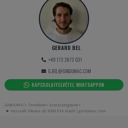
GERARD BEL
+49 173 2872 031
G.BEL@GINDUMAC.COM
KAPCSOLATFELVÉTEL WHATSAPPON
GINDUMAC
Termékek
Szerszámgépek
➤ Használt Okuma LB 3000 EXII eladó | gindumac.com