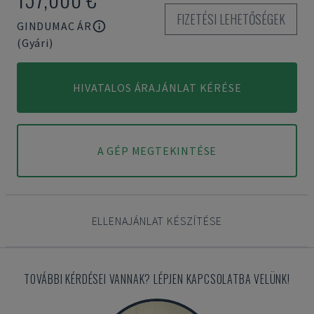
FIZETÉSI LEHETŐSÉGEK
GINDUMAC ÁR
(Gyári)
HIVATALOS ÁRAJÁNLAT KÉRÉSE
A GÉP MEGTEKINTÉSE
ELLENAJÁNLAT KÉSZÍTÉSE
TOVÁBBI KÉRDÉSEI VANNAK? LÉPJEN KAPCSOLATBA VELÜNK!