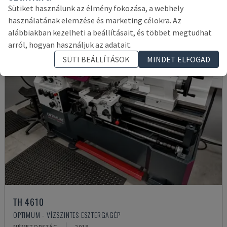
Sütiket használunk az élmény fokozása, a webhely
használatának elemzése és marketing célokra. Az
alábbiakban kezelheti a beállításait, és többet megtudhat
arról, hogyan használjuk az adatait.
SÜTI BEÁLLÍTÁSOK
MINDET ELFOGAD
TH 4610
OPTIMUM - VÍZSZINTES ESZTERGAGÉP
NÉMETORSZÁG
2018