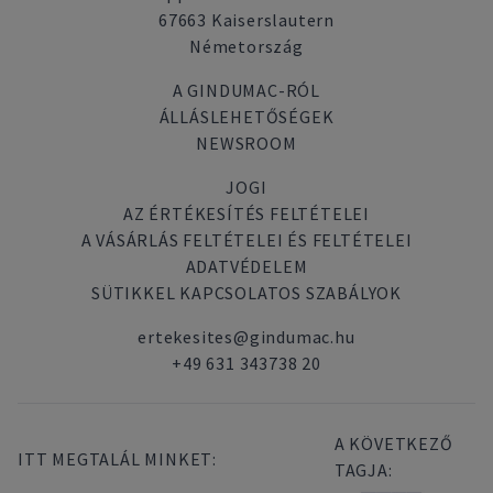
67663 Kaiserslautern
Németország
A GINDUMAC-RÓL
ÁLLÁSLEHETŐSÉGEK
NEWSROOM
JOGI
AZ ÉRTÉKESÍTÉS FELTÉTELEI
A VÁSÁRLÁS FELTÉTELEI ÉS FELTÉTELEI
ADATVÉDELEM
SÜTIKKEL KAPCSOLATOS SZABÁLYOK
ertekesites@gindumac.hu
+49 631 343738 20
A KÖVETKEZŐ
ITT MEGTALÁL MINKET:
TAGJA: