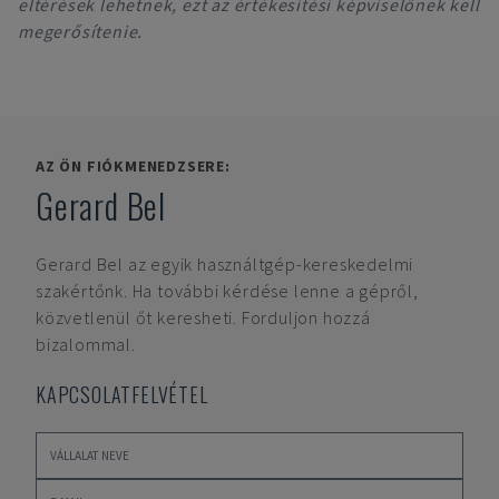
eltérések lehetnek, ezt az értékesítési képviselőnek kell
megerősítenie.
AZ ÖN FIÓKMENEDZSERE:
Gerard Bel
Gerard Bel
az egyik használtgép-kereskedelmi
szakértőnk. Ha további kérdése lenne a gépről,
közvetlenül őt keresheti. Forduljon hozzá
bizalommal.
KAPCSOLATFELVÉTEL