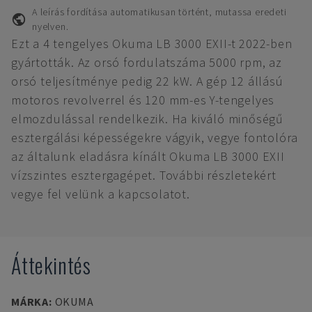
A leírás fordítása automatikusan történt, mutassa eredeti
nyelven.
Ezt a 4 tengelyes Okuma LB 3000 EXII-t 2022-ben
gyártották. Az orsó fordulatszáma 5000 rpm, az
orsó teljesítménye pedig 22 kW. A gép 12 állású
motoros revolverrel és 120 mm-es Y-tengelyes
elmozdulással rendelkezik. Ha kiváló minőségű
esztergálási képességekre vágyik, vegye fontolóra
az általunk eladásra kínált Okuma LB 3000 EXII
vízszintes esztergagépet. További részletekért
vegye fel velünk a kapcsolatot.
Áttekintés
MÁRKA
:
OKUMA