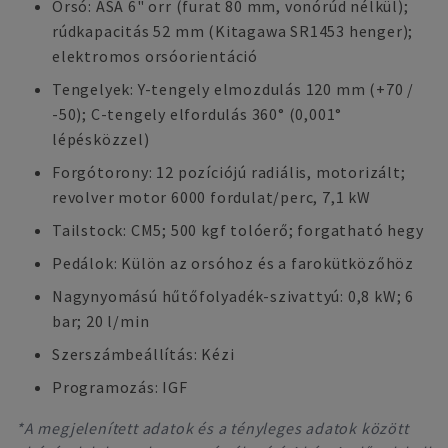
Orsó: ASA 6" orr (furat 80 mm, vonórúd nélkül);
rúdkapacitás 52 mm (Kitagawa SR1453 henger);
elektromos orsóorientáció
Tengelyek: Y-tengely elmozdulás 120 mm (+70 /
-50); C-tengely elfordulás 360° (0,001°
lépésközzel)
Forgótorony: 12 pozíciójú radiális, motorizált;
revolver motor 6000 fordulat/perc, 7,1 kW
Tailstock: CM5; 500 kgf tolóerő; forgatható hegy
Pedálok: Külön az orsóhoz és a farokütközőhöz
Nagynyomású hűtőfolyadék-szivattyú: 0,8 kW; 6
bar; 20 l/min
Szerszámbeállítás: Kézi
Programozás: IGF
*A megjelenített adatok és a tényleges adatok között