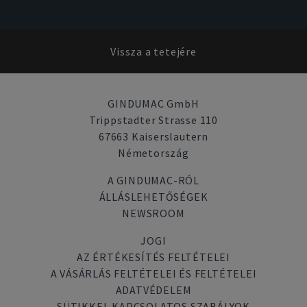
Vissza a tetejére
GINDUMAC GmbH
Trippstadter Strasse 110
67663 Kaiserslautern
Németország
A GINDUMAC-RÓL
ÁLLÁSLEHETŐSÉGEK
NEWSROOM
JOGI
AZ ÉRTÉKESÍTÉS FELTÉTELEI
A VÁSÁRLÁS FELTÉTELEI ÉS FELTÉTELEI
ADATVÉDELEM
SÜTIKKEL KAPCSOLATOS SZABÁLYOK