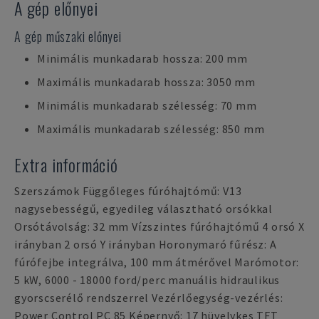
A gép előnyei
A gép műszaki előnyei
Minimális munkadarab hossza: 200 mm
Maximális munkadarab hossza: 3050 mm
Minimális munkadarab szélesség: 70 mm
Maximális munkadarab szélesség: 850 mm
Extra információ
Szerszámok Függőleges fúróhajtómű: V13
nagysebességű, egyedileg választható orsókkal
Orsótávolság: 32 mm Vízszintes fúróhajtómű 4 orsó X
irányban 2 orsó Y irányban Horonymaró fűrész: A
fúrófejbe integrálva, 100 mm átmérővel Marómotor:
5 kW, 6000 - 18000 ford/perc manuális hidraulikus
gyorscserélő rendszerrel Vezérlőegység-vezérlés:
Power Control PC 85 Képernyő: 17 hüvelykes TFT