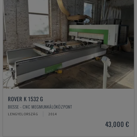
ROVER K 1532 G
BIESSE - CNC MEGMUNKÁLÓKÖZPONT
LENGYELORSZÁG
2014
43,000 €