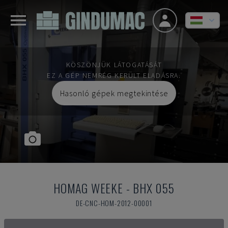
KÖSZÖNJÜK LÁTOGATÁSÁT
EZ A GÉP NEMRÉG KERÜLT ELADÁSRA.
Hasonló gépek megtekintése
HOMAG WEEKE
-
BHX 055
DE-CNC-HOM-2012-00001