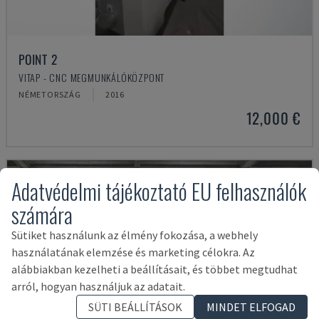
POINT 2
VITAP - CNC MEGMUNKÁLÓKÖZPONT
NÉMETORSZÁG
2016
12,000 €
Adatvédelmi tájékoztató EU felhasználók
számára
Sütiket használunk az élmény fokozása, a webhely
használatának elemzése és marketing célokra. Az
alábbiakban kezelheti a beállításait, és többet megtudhat
arról, hogyan használjuk az adatait.
SÜTI BEÁLLÍTÁSOK
MINDET ELFOGAD