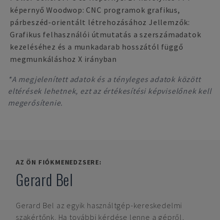
képernyő Woodwop: CNC programok grafikus,
párbeszéd-orientált létrehozásához Jellemzők:
Grafikus felhasználói útmutatás a szerszámadatok
kezeléséhez és a munkadarab hosszától függő
megmunkáláshoz X irányban
*A megjelenített adatok és a tényleges adatok között
eltérések lehetnek, ezt az értékesítési képviselőnek kell
megerősítenie.
AZ ÖN FIÓKMENEDZSERE:
Gerard Bel
Gerard Bel
az egyik használtgép-kereskedelmi
szakértőnk. Ha további kérdése lenne a gépről,