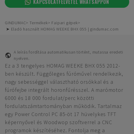
KAPCSOLATFELVÉTEL WHATSAPPON
GINDUMAC
Termékek
Faipari gépek
➤ Eladó használt HOMAG WEEKE BHX 055 | gindumac.com
A leírás fordítása automatikusan történt, mutassa eredeti
nyelven.
Ez a 3 tengelyes HOMAG WEEKE BHX 055 2012-
ben készült. Függőleges fúróművel rendelkezik,
nagy sebességgel választható orsókkal és a
fúrófejbe integrált horonfűrésszel. A marómotor
6000 és 18 000 fordulat/perc közötti
fordulatszámtartományban működik. Tartalmaz
egy Power Control PC 85-öt 17 hüvelykes TFT
képernyővel és Woodwop szoftverrel a CNC
programok készítéséhez. Fontolja meg a