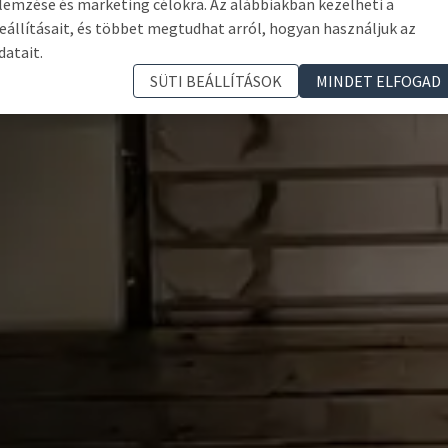
lemzése és marketing célokra. Az alábbiakban kezelheti a
eállításait, és többet megtudhat arról, hogyan használjuk az
datait.
SÜTI BEÁLLÍTÁSOK
MINDET ELFOGAD