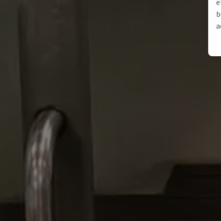
e
b
a