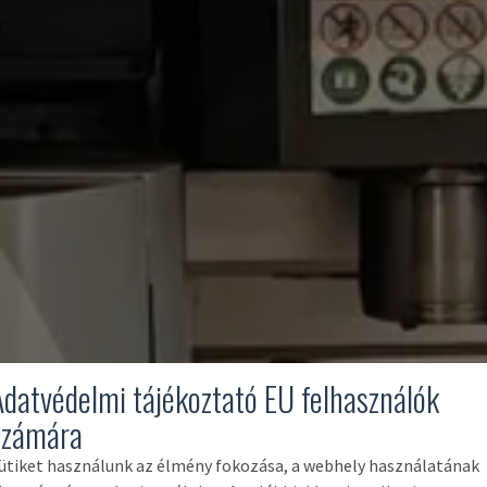
Adatvédelmi tájékoztató EU felhasználók
számára
ütiket használunk az élmény fokozása, a webhely használatának