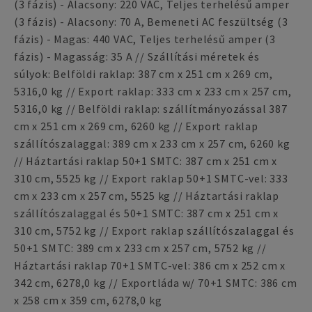
(3 fázis) - Alacsony: 220 VAC, Teljes terhelésű amper
(3 fázis) - Alacsony: 70 A, Bemeneti AC feszültség (3
fázis) - Magas: 440 VAC, Teljes terhelésű amper (3
fázis) - Magasság: 35 A // Szállítási méretek és
súlyok: Belföldi raklap: 387 cm x 251 cm x 269 cm,
5316,0 kg // Export raklap: 333 cm x 233 cm x 257 cm,
5316,0 kg // Belföldi raklap: szállítmányozással 387
cm x 251 cm x 269 cm, 6260 kg // Export raklap
szállítószalaggal: 389 cm x 233 cm x 257 cm, 6260 kg
// Háztartási raklap 50+1 SMTC: 387 cm x 251 cm x
310 cm, 5525 kg // Export raklap 50+1 SMTC-vel: 333
cm x 233 cm x 257 cm, 5525 kg // Háztartási raklap
szállítószalaggal és 50+1 SMTC: 387 cm x 251 cm x
310 cm, 5752 kg // Export raklap szállítószalaggal és
50+1 SMTC: 389 cm x 233 cm x 257 cm, 5752 kg //
Háztartási raklap 70+1 SMTC-vel: 386 cm x 252 cm x
342 cm, 6278,0 kg // Exportláda w/ 70+1 SMTC: 386 cm
x 258 cm x 359 cm, 6278,0 kg