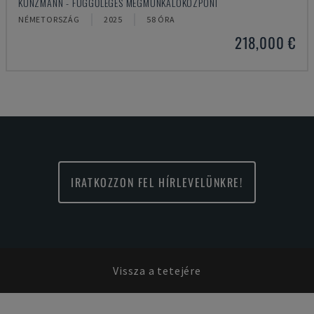
KUNZMANN - FÜGGŐLEGES MEGMUNKÁLÓKÖZPONT
NÉMETORSZÁG
2025
58 ÓRA
218,000 €
IRATKOZZON FEL HÍRLEVELÜNKRE!
Vissza a tetejére