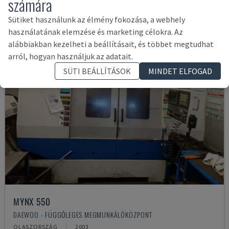
számára
Sütiket használunk az élmény fokozása, a webhely
használatának elemzése és marketing célokra. Az
alábbiakban kezelheti a beállításait, és többet megtudhat
arról, hogyan használjuk az adatait.
SÜTI BEÁLLÍTÁSOK
MINDET ELFOGAD
MYNX 550
DAEWOO - FÜGGŐLEGES MEGMUNKÁLÓKÖZPONT
OLASZORSZÁG
2003