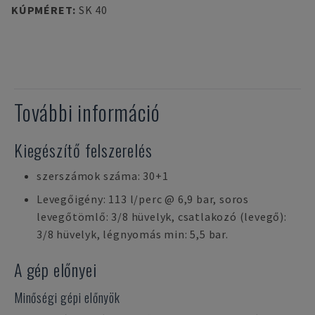
KÚPMÉRET
:
SK 40
További információ
Kiegészítő felszerelés
szerszámok száma: 30+1
Levegőigény: 113 l/perc @ 6,9 bar, soros
levegőtömlő: 3/8 hüvelyk, csatlakozó (levegő):
3/8 hüvelyk, légnyomás min: 5,5 bar.
A gép előnyei
Minőségi gépi előnyök