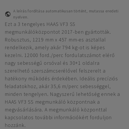
A leírás fordítása automatikusan történt, mutassa eredeti
nyelven.
Ezt a 3 tengelyes HAAS VF3 SS
megmunkálóközpontot 2017-ben gyártották.
Robusztus, 1219 mm x 457 mm-es asztallal
rendelkezik, amely akár 794 kg-ot is képes
kezelni. 12000 ford./perc fordulatszámot elérő
nagy sebességű orsóval és 30+1 oldalra
szerelhető szerszámcserélővel felszerelt a
hatékony működés érdekében. Ideális precíziós
feladatokhoz, akár 35,6 m/perc sebességgel,
minden tengelyen. Nagyszerű lehetőség ennek a
HAAS VF3 SS megmunkáló központnak a
megvásárlására. A megmunkáló központtal
kapcsolatos további információkért forduljon
hozzánk.