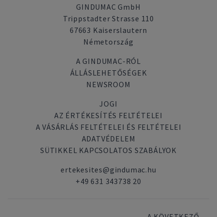
GINDUMAC GmbH
Trippstadter Strasse 110
67663 Kaiserslautern
Németország
A GINDUMAC-RÓL
ÁLLÁSLEHETŐSÉGEK
NEWSROOM
JOGI
AZ ÉRTÉKESÍTÉS FELTÉTELEI
A VÁSÁRLÁS FELTÉTELEI ÉS FELTÉTELEI
ADATVÉDELEM
SÜTIKKEL KAPCSOLATOS SZABÁLYOK
ertekesites@gindumac.hu
+49 631 343738 20
A KÖVETKEZŐ