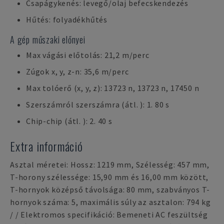
Csapágykenés: levegő/olaj befecskendezés
Hűtés: folyadékhűtés
A gép műszaki előnyei
Max vágási előtolás: 21,2 m/perc
Zúgok x, y, z-n: 35,6 m/perc
Max tolóerő (x, y, z): 13723 n, 13723 n, 17450 n
Szerszámról szerszámra (átl. ): 1. 80 s
Chip-chip (átl. ): 2. 40 s
Extra információ
Asztal méretei: Hossz: 1219 mm, Szélesség: 457 mm,
T-horony szélessége: 15,90 mm és 16,00 mm között,
T-hornyok középső távolsága: 80 mm, szabványos T-
hornyok száma: 5, maximális súly az asztalon: 794 kg
/ / Elektromos specifikáció: Bemeneti AC feszültség