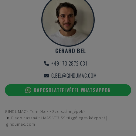
GERARD BEL
+49 173 2872 031
G.BEL@GINDUMAC.COM
KAPCSOLATFELVÉTEL WHATSAPPON
GINDUMAC
Termékek
Szerszámgépek
➤ Eladó használt HAAS VF3 SS függőleges központ |
gindumac.com