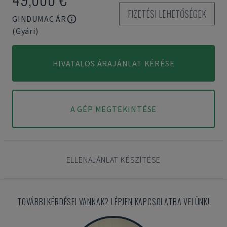
FIZETÉSI LEHETŐSÉGEK
GINDUMAC ÁR
(Gyári)
HIVATALOS ÁRAJÁNLAT KÉRÉSE
A GÉP MEGTEKINTÉSE
ELLENAJÁNLAT KÉSZÍTÉSE
TOVÁBBI KÉRDÉSEI VANNAK? LÉPJEN KAPCSOLATBA VELÜNK!