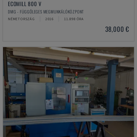
ECOMILL 800 V
DMG - FÜGGŐLEGES MEGMUNKÁLÓKÖZPONT
NÉMETORSZÁG
2016
11.898 ÓRA
38,000 €