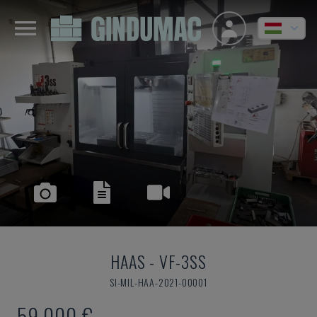
HAAS
-
VF-3SS
SI-MIL-HAA-2021-00001
59,000 €