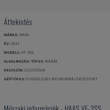
Áttekintés
MÁRKA
:
HAAS
ÉV
:
2021
MODELL
:
VF-3SS
ALKALMAZÁSI TÍPUS
:
MARÁS
HELYSZÍN
:
SZLOVÉNIA
GÉPTÍPUS
:
FÜGGŐLEGES MEGMUNKÁLÓKÖZPONT
Műszaki információk
-
HAAS
VF-3SS