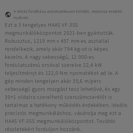
A leírás fordítása automatikusan történt, mutassa eredeti
nyelven.
Ezt a 3 tengelyes HAAS VF-3SS
megmunkálóközpontot 2021-ben gyártották.
Robusztus, 1219 mm x 457 mm-es asztallal
rendelkezik, amely akár 794 kg-ot is képes
kezelni. A nagy sebességű, 12 000-es
fordulatszámú orsóval szerelve 22,4 kW
teljesítményt és 122,0 Nm nyomatékot ad le. A
gép minden tengelyen akár 35,6 m/perc
sebességű gyors mozgást tesz lehetővé, és egy
30+1 oldalra szerelhető szerszámcserélőt is
tartalmaz a hatékony működés érdekében. Ideális
precíziós megmunkáláshoz, vásárolja meg ezt a
HAAS VF-3SS megmunkálóközpontot. További
részletekért forduljon hozzánk.