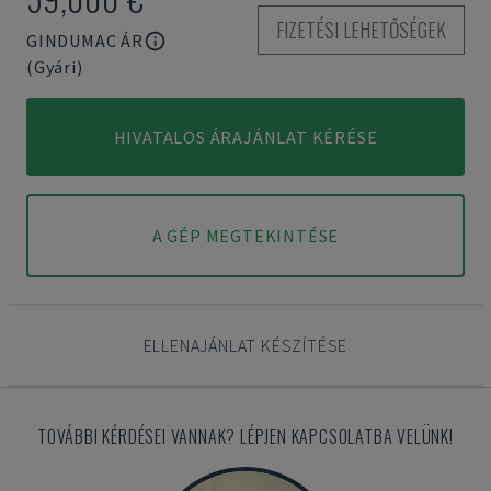
FIZETÉSI LEHETŐSÉGEK
GINDUMAC ÁR
(Gyári)
HIVATALOS ÁRAJÁNLAT KÉRÉSE
A GÉP MEGTEKINTÉSE
ELLENAJÁNLAT KÉSZÍTÉSE
TOVÁBBI KÉRDÉSEI VANNAK? LÉPJEN KAPCSOLATBA VELÜNK!