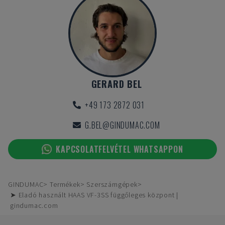
GERARD BEL
+49 173 2872 031
G.BEL@GINDUMAC.COM
KAPCSOLATFELVÉTEL WHATSAPPON
GINDUMAC
Termékek
Szerszámgépek
➤ Eladó használt HAAS VF-3SS függőleges központ |
gindumac.com