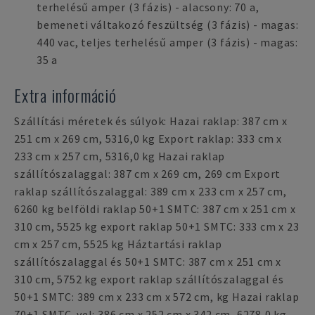
terhelésű amper (3 fázis) - alacsony: 70 a,
bemeneti váltakozó feszültség (3 fázis) - magas:
440 vac, teljes terhelésű amper (3 fázis) - magas:
35 a
Extra információ
Szállítási méretek és súlyok: Hazai raklap: 387 cm x
251 cm x 269 cm, 5316,0 kg Export raklap: 333 cm x
233 cm x 257 cm, 5316,0 kg Hazai raklap
szállítószalaggal: 387 cm x 269 cm, 269 cm Export
raklap szállítószalaggal: 389 cm x 233 cm x 257 cm,
6260 kg belföldi raklap 50+1 SMTC: 387 cm x 251 cm x
310 cm, 5525 kg export raklap 50+1 SMTC: 333 cm x 23
cm x 257 cm, 5525 kg Háztartási raklap
szállítószalaggal és 50+1 SMTC: 387 cm x 251 cm x
310 cm, 5752 kg export raklap szállítószalaggal és
50+1 SMTC: 389 cm x 233 cm x 572 cm, kg Hazai raklap
70+1 SMTC-vel: 386 cm x 252 cm x 342 cm, 6278,0 kg