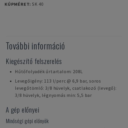
KÚPMÉRET
:
SK 40
További információ
Kiegészítő felszerelés
Hűtőfolyadék űrtartalom: 208L
Levegőigény: 113 l/perc @ 6,9 bar, soros
levegőtömlő: 3/8 hüvelyk, csatlakozó (levegő):
3/8 hüvelyk, légnyomás min: 5,5 bar
A gép előnyei
Minőségi gépi előnyök