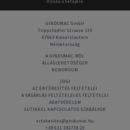
Vissza a tetejére
GINDUMAC GmbH
Trippstadter Strasse 110
67663 Kaiserslautern
Németország
A GINDUMAC-RÓL
ÁLLÁSLEHETŐSÉGEK
NEWSROOM
JOGI
AZ ÉRTÉKESÍTÉS FELTÉTELEI
A VÁSÁRLÁS FELTÉTELEI ÉS FELTÉTELEI
ADATVÉDELEM
SÜTIKKEL KAPCSOLATOS SZABÁLYOK
ertekesites@gindumac.hu
+49 631 343738 20