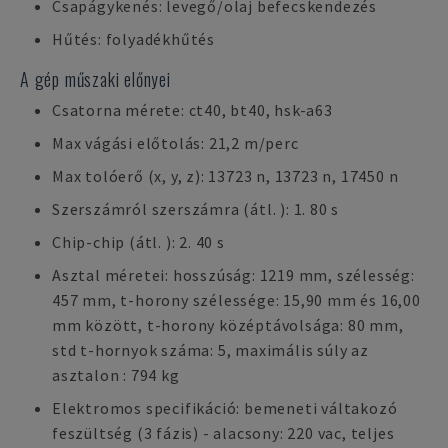
Csapágykenés: levegő/olaj befecskendezés
Hűtés: folyadékhűtés
A gép műszaki előnyei
Csatorna mérete: ct40, bt40, hsk-a63
Max vágási előtolás: 21,2 m/perc
Max tolóerő (x, y, z): 13723 n, 13723 n, 17450 n
Szerszámról szerszámra (átl. ): 1. 80 s
Chip-chip (átl. ): 2. 40 s
Asztal méretei: hosszúság: 1219 mm, szélesség:
457 mm, t-horony szélessége: 15,90 mm és 16,00
mm között, t-horony középtávolsága: 80 mm,
std t-hornyok száma: 5, maximális súly az
asztalon : 794 kg
Elektromos specifikáció: bemeneti váltakozó
feszültség (3 fázis) - alacsony: 220 vac, teljes