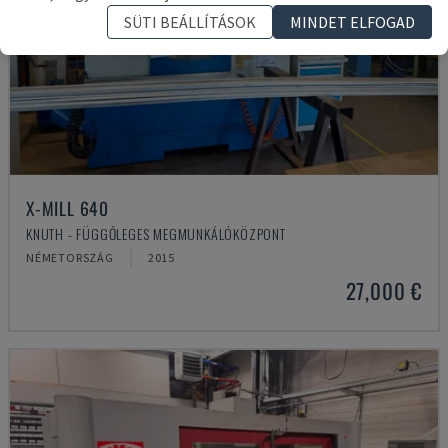
SÜTI BEÁLLÍTÁSOK
MINDET ELFOGAD
X-MILL 640
KNUTH - FÜGGŐLEGES MEGMUNKÁLÓKÖZPONT
NÉMETORSZÁG
2015
27,000 €