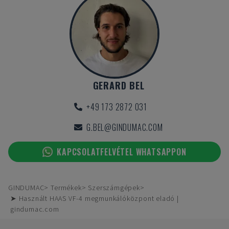
GERARD BEL
+49 173 2872 031
G.BEL@GINDUMAC.COM
KAPCSOLATFELVÉTEL WHATSAPPON
GINDUMAC
Termékek
Szerszámgépek
➤ Használt HAAS VF-4 megmunkálóközpont eladó |
gindumac.com