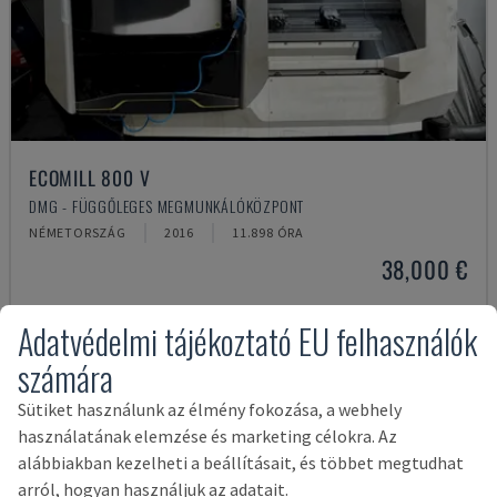
ECOMILL 800 V
DMG - FÜGGŐLEGES MEGMUNKÁLÓKÖZPONT
NÉMETORSZÁG
2016
11.898 ÓRA
38,000 €
Adatvédelmi tájékoztató EU felhasználók
számára
Sütiket használunk az élmény fokozása, a webhely
használatának elemzése és marketing célokra. Az
alábbiakban kezelheti a beállításait, és többet megtudhat
arról, hogyan használjuk az adatait.