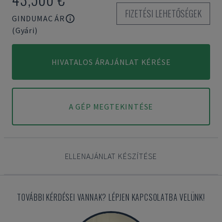
FIZETÉSI LEHETŐSÉGEK
GINDUMAC ÁR
(Gyári)
HIVATALOS ÁRAJÁNLAT KÉRÉSE
A GÉP MEGTEKINTÉSE
ELLENAJÁNLAT KÉSZÍTÉSE
TOVÁBBI KÉRDÉSEI VANNAK? LÉPJEN KAPCSOLATBA VELÜNK!