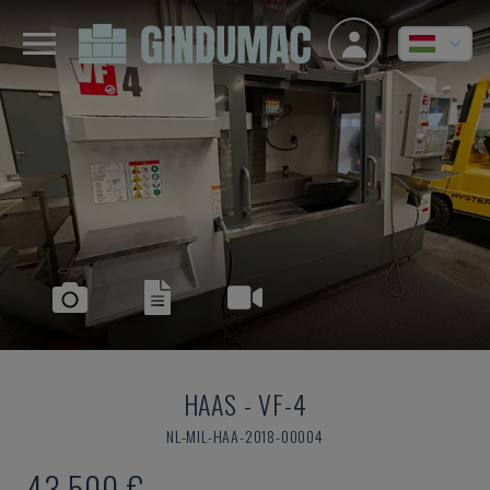
HAAS
-
VF-4
NL-MIL-HAA-2018-00004
43,500 €