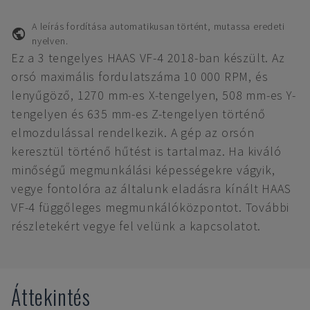
A leírás fordítása automatikusan történt, mutassa eredeti
nyelven.
Ez a 3 tengelyes HAAS VF-4 2018-ban készült. Az
orsó maximális fordulatszáma 10 000 RPM, és
lenyűgöző, 1270 mm-es X-tengelyen, 508 mm-es Y-
tengelyen és 635 mm-es Z-tengelyen történő
elmozdulással rendelkezik. A gép az orsón
keresztül történő hűtést is tartalmaz. Ha kiváló
minőségű megmunkálási képességekre vágyik,
vegye fontolóra az általunk eladásra kínált HAAS
VF-4 függőleges megmunkálóközpontot. További
részletekért vegye fel velünk a kapcsolatot.
Áttekintés