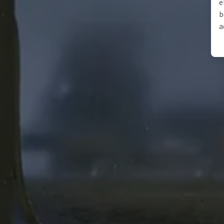
e
b
a