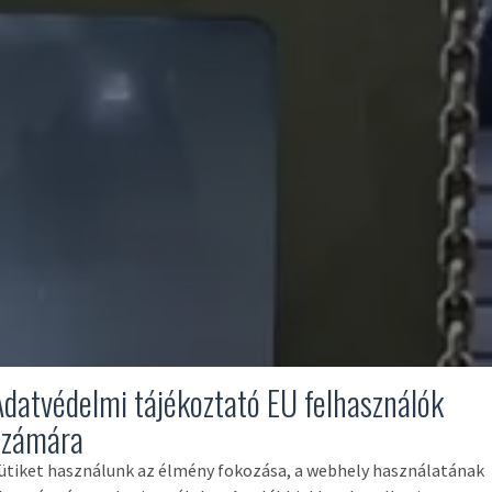
Adatvédelmi tájékoztató EU felhasználók
számára
ütiket használunk az élmény fokozása, a webhely használatának