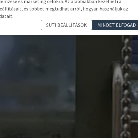
lemzése és marketing célokra. Az alábbiakban kezelheti a
eállításait, és többet megtudhat arról, hogyan használjuk az
datait.
SÜTI BEÁLLÍTÁSOK
MINDET ELFOGAD