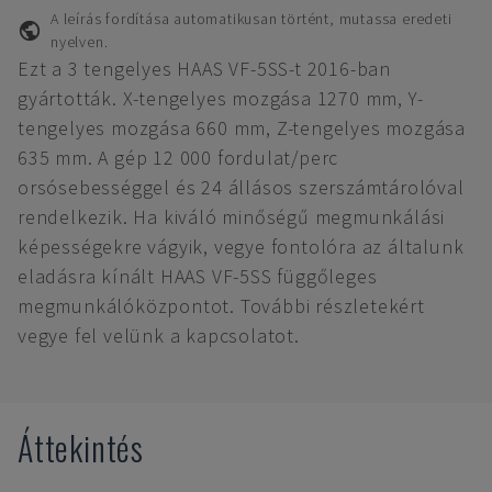
A leírás fordítása automatikusan történt, mutassa eredeti
nyelven.
Ezt a 3 tengelyes HAAS VF-5SS-t 2016-ban
gyártották. X-tengelyes mozgása 1270 mm, Y-
tengelyes mozgása 660 mm, Z-tengelyes mozgása
635 mm. A gép 12 000 fordulat/perc
orsósebességgel és 24 állásos szerszámtárolóval
rendelkezik. Ha kiváló minőségű megmunkálási
képességekre vágyik, vegye fontolóra az általunk
eladásra kínált HAAS VF-5SS függőleges
megmunkálóközpontot. További részletekért
vegye fel velünk a kapcsolatot.
Áttekintés