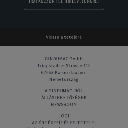
IRATKOZZON FEL HÍRLEVELÜNKRE!
Vissza a tetejére
GINDUMAC GmbH
Trippstadter Strasse 110
67663 Kaiserslautern
Németország
A GINDUMAC-RÓL
ÁLLÁSLEHETŐSÉGEK
NEWSROOM
JOGI
AZ ÉRTÉKESÍTÉS FELTÉTELEI