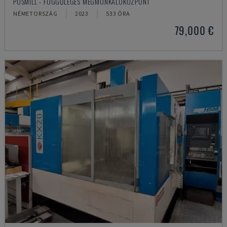
POSMILL - FÜGGŐLEGES MEGMUNKÁLÓKÖZPONT
NÉMETORSZÁG
2023
533 ÓRA
79,000 €