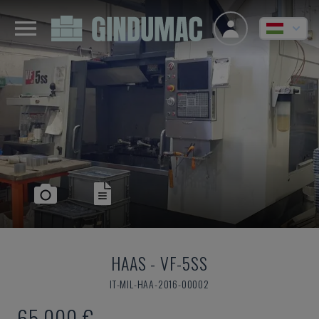
HAAS
-
VF-5SS
IT-MIL-HAA-2016-00002
65,000 €