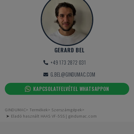
GERARD BEL
+49 173 2872 031
G.BEL@GINDUMAC.COM
KAPCSOLATFELVÉTEL WHATSAPPON
GINDUMAC
Termékek
Szerszámgépek
➤ Eladó használt HAAS VF-5SS | gindumac.com