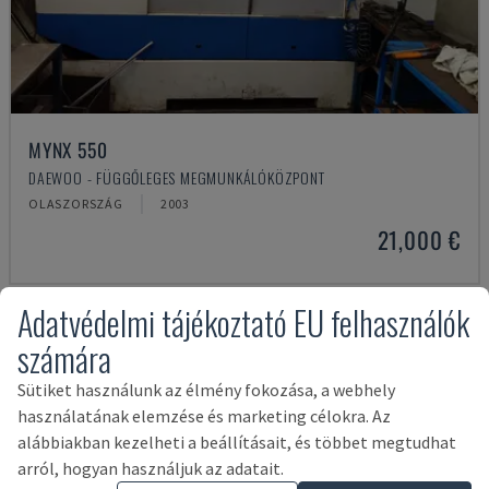
MYNX 550
DAEWOO - FÜGGŐLEGES MEGMUNKÁLÓKÖZPONT
OLASZORSZÁG
2003
21,000 €
Adatvédelmi tájékoztató EU felhasználók
számára
Sütiket használunk az élmény fokozása, a webhely
használatának elemzése és marketing célokra. Az
alábbiakban kezelheti a beállításait, és többet megtudhat
arról, hogyan használjuk az adatait.