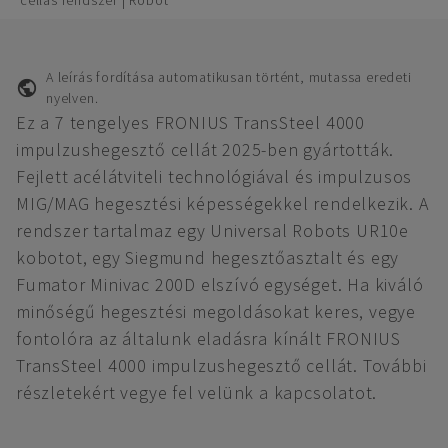
cellás rendszer | Robot
A leírás fordítása automatikusan történt, mutassa eredeti
nyelven.
Ez a 7 tengelyes FRONIUS TransSteel 4000
impulzushegesztő cellát 2025-ben gyártották.
Fejlett acélátviteli technológiával és impulzusos
MIG/MAG hegesztési képességekkel rendelkezik. A
rendszer tartalmaz egy Universal Robots UR10e
kobotot, egy Siegmund hegesztőasztalt és egy
Fumator Minivac 200D elszívó egységet. Ha kiváló
minőségű hegesztési megoldásokat keres, vegye
fontolóra az általunk eladásra kínált FRONIUS
TransSteel 4000 impulzushegesztő cellát. További
részletekért vegye fel velünk a kapcsolatot.