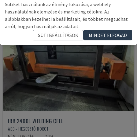
Sütiket használunk az élmény fokozása, a webhely
használatának elemzése és marketing célokra. Az
alábbiakban kezelheti a beállításait, és többet megtudhat
arról, hogyan használjuk az adatait.
SÜTI BEÁLLÍTÁSOK
MINDET ELFOGAD
IRB 2400L WELDING CELL
ABB - HEGESZTŐ ROBOT
NÉMETORSZÁG
2004