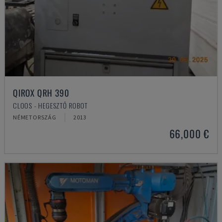
QIROX QRH 390
CLOOS - HEGESZTŐ ROBOT
NÉMETORSZÁG
2013
66,000 €