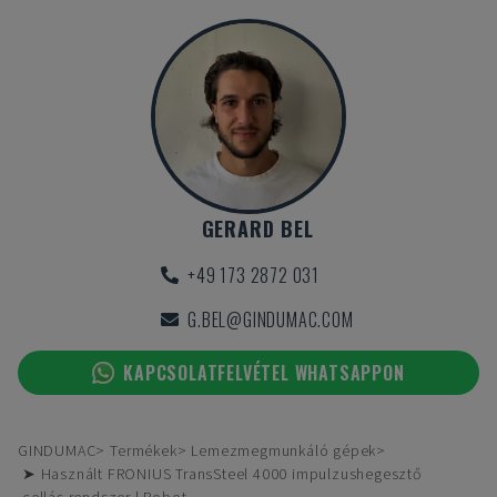
GERARD BEL
+49 173 2872 031
G.BEL@GINDUMAC.COM
KAPCSOLATFELVÉTEL WHATSAPPON
GINDUMAC
Termékek
Lemezmegmunkáló gépek
➤ Használt FRONIUS TransSteel 4000 impulzushegesztő