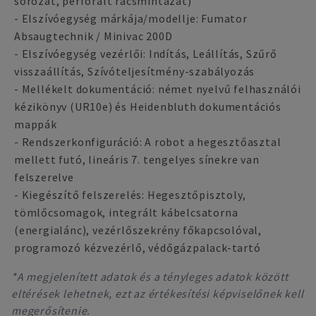
sorozat, perforált rácsmintázat)
- Elszívóegység márkája/modellje: Fumator
Absaugtechnik / Minivac 200D
- Elszívóegység vezérlői: Indítás, Leállítás, Szűrő
visszaállítás, Szívóteljesítmény-szabályozás
- Mellékelt dokumentáció: német nyelvű felhasználói
kézikönyv (UR10e) és Heidenbluth dokumentációs
mappák
- Rendszerkonfiguráció: A robot a hegesztőasztal
mellett futó, lineáris 7. tengelyes sínekre van
felszerelve
- Kiegészítő felszerelés: Hegesztőpisztoly,
tömlőcsomagok, integrált kábelcsatorna
(energialánc), vezérlőszekrény főkapcsolóval,
programozó kézvezérlő, védőgázpalack-tartó
*A megjelenített adatok és a tényleges adatok között
eltérések lehetnek, ezt az értékesítési képviselőnek kell
megerősítenie.