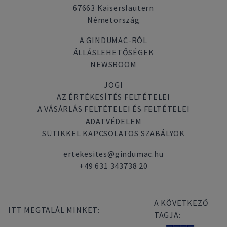
67663 Kaiserslautern
Németország
A GINDUMAC-RÓL
ÁLLÁSLEHETŐSÉGEK
NEWSROOM
JOGI
AZ ÉRTÉKESÍTÉS FELTÉTELEI
A VÁSÁRLÁS FELTÉTELEI ÉS FELTÉTELEI
ADATVÉDELEM
SÜTIKKEL KAPCSOLATOS SZABÁLYOK
ertekesites@gindumac.hu
+49 631 343738 20
A KÖVETKEZŐ
ITT MEGTALÁL MINKET:
TAGJA: