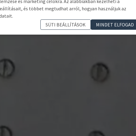
lemzése és marketing célokra. Az alábbiakban kezelheti a
eállításait, és többet megtudhat arról, hogyan használjuk az
datait.
SÜTI BEÁLLÍTÁSOK
MINDET ELFOGAD