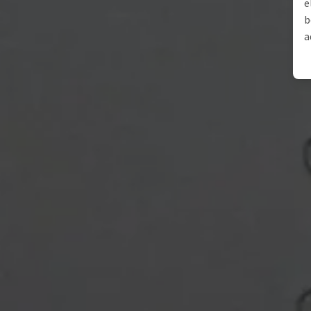
e
b
a