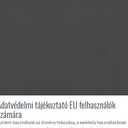
Adatvédelmi tájékoztató EU felhasználók
számára
ütiket használunk az élmény fokozása, a webhely használatának