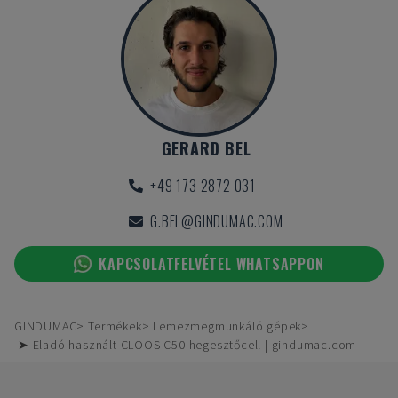
GERARD BEL
+49 173 2872 031
G.BEL@GINDUMAC.COM
KAPCSOLATFELVÉTEL WHATSAPPON
GINDUMAC
Termékek
Lemezmegmunkáló gépek
➤ Eladó használt CLOOS C50 hegesztőcell | gindumac.com