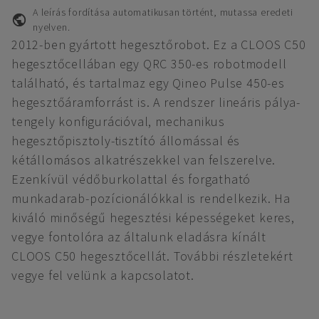
A leírás fordítása automatikusan történt, mutassa eredeti
nyelven.
2012-ben gyártott hegesztőrobot. Ez a CLOOS C50
hegesztőcellában egy QRC 350-es robotmodell
található, és tartalmaz egy Qineo Pulse 450-es
hegesztőáramforrást is. A rendszer lineáris pálya-
tengely konfigurációval, mechanikus
hegesztőpisztoly-tisztító állomással és
kétállomásos alkatrészekkel van felszerelve.
Ezenkívül védőburkolattal és forgatható
munkadarab-pozícionálókkal is rendelkezik. Ha
kiváló minőségű hegesztési képességeket keres,
vegye fontolóra az általunk eladásra kínált
CLOOS C50 hegesztőcellát. További részletekért
vegye fel velünk a kapcsolatot.