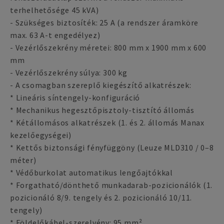
terhelhetősége 45 kVA)
- Szükséges biztosíték: 25 A (a rendszer áramköre
max. 63 A-t engedélyez)
- Vezérlőszekrény méretei: 800 mm x 1900 mm x 600
mm
- Vezérlőszekrény súlya: 300 kg
- A csomagban szereplő kiegészítő alkatrészek:
* Lineáris síntengely-konfiguráció
* Mechanikus hegesztőpisztoly-tisztító állomás
* Kétállomásos alkatrészek (1. és 2. állomás Manax
kezelőegységei)
* Kettős biztonsági fényfüggöny (Leuze MLD310 / 0–8
méter)
* Védőburkolat automatikus lengőajtókkal
* Forgatható/dönthető munkadarab-pozicionálók (1.
pozicionáló 8/9. tengely és 2. pozicionáló 10/11.
tengely)
* Földelőkábel-szerelvény: 95 mm²