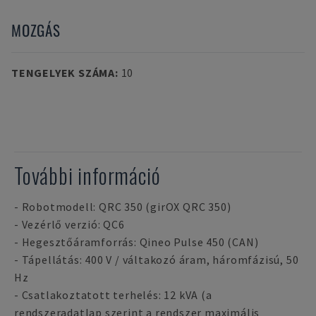
MOZGÁS
TENGELYEK SZÁMA
:
10
További információ
- Robotmodell: QRC 350 (girOX QRC 350)
- Vezérlő verzió: QC6
- Hegesztőáramforrás: Qineo Pulse 450 (CAN)
- Tápellátás: 400 V / váltakozó áram, háromfázisú, 50
Hz
- Csatlakoztatott terhelés: 12 kVA (a
rendszeradatlap szerint a rendszer maximális