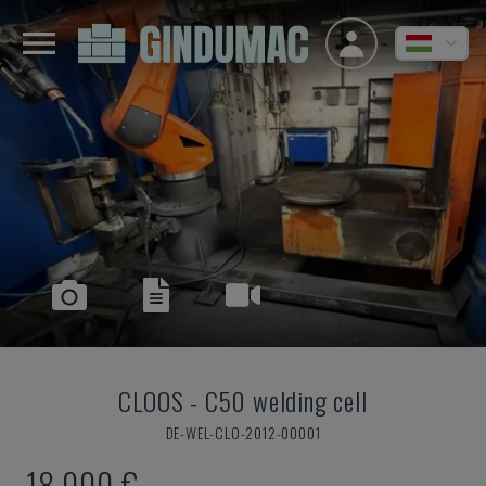
CLOOS
-
C50 welding cell
DE-WEL-CLO-2012-00001
18,000 €