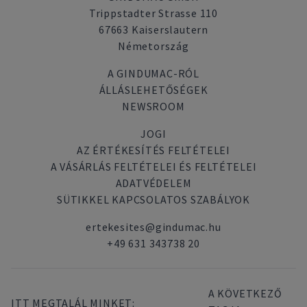
Trippstadter Strasse 110
67663 Kaiserslautern
Németország
A GINDUMAC-RÓL
ÁLLÁSLEHETŐSÉGEK
NEWSROOM
JOGI
AZ ÉRTÉKESÍTÉS FELTÉTELEI
A VÁSÁRLÁS FELTÉTELEI ÉS FELTÉTELEI
ADATVÉDELEM
SÜTIKKEL KAPCSOLATOS SZABÁLYOK
ertekesites@gindumac.hu
+49 631 343738 20
A KÖVETKEZŐ
ITT MEGTALÁL MINKET: