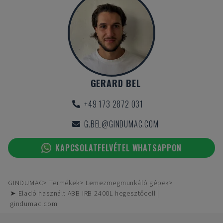
GERARD BEL
+49 173 2872 031
G.BEL@GINDUMAC.COM
KAPCSOLATFELVÉTEL WHATSAPPON
GINDUMAC
Termékek
Lemezmegmunkáló gépek
➤ Eladó használt ABB IRB 2400L hegesztőcell |
gindumac.com