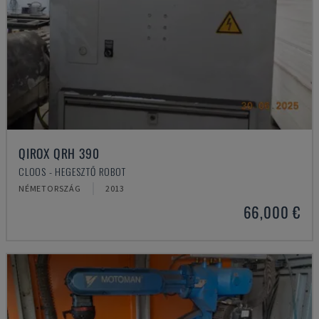
QIROX QRH 390
CLOOS - HEGESZTŐ ROBOT
NÉMETORSZÁG
2013
66,000 €