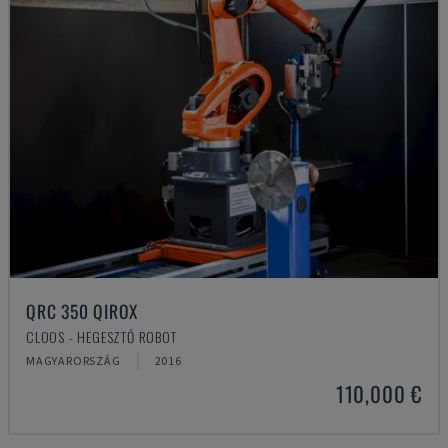
QRC 350 QIROX
CLOOS - HEGESZTŐ ROBOT
MAGYARORSZÁG
2016
110,000 €