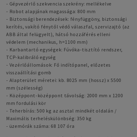
- Gépvezérlő szekvencia szekrény: mellékelve
- Robot alapjának magassága: 800 mm
- Biztonsági berendezések: fényfüggöny, biztonsági
kerítés, vakító fénytől védő válaszfal, szervizajtó (az
ABB által felügyelt), hátsó hozzáférés elleni
védelem (mechanikus, h=1100 mm)
- Karbantartó egységek: Fúvóka-tisztító rendszer,
TCP-kalibráló egység
- Vezérlőállomások: Fő indítópanel, előzetes
visszaállítási gomb
- Alapterület méretei: kb. 8025 mm (hossz) x 5500
mm (szélesség)
- Középpont-középpont távolság: 2000 mm x 1200
mm fordulási kör
- Teherbírás: 500 kg az asztal mindkét oldalán /
Maximális terheléskülönbség: 350 kg
- üzemórák száma: 68 107 óra