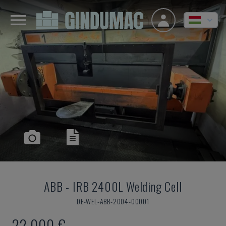
ABB
-
IRB 2400L Welding Cell
DE-WEL-ABB-2004-00001
22,000 €