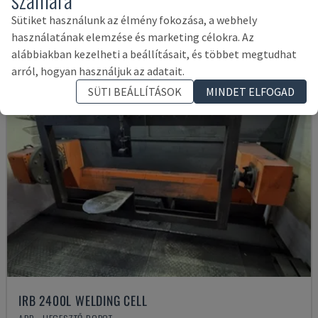
59,000 €
Sütiket használunk az élmény fokozása, a webhely
használatának elemzése és marketing célokra. Az
alábbiakban kezelheti a beállításait, és többet megtudhat
arról, hogyan használjuk az adatait.
SÜTI BEÁLLÍTÁSOK
MINDET ELFOGAD
IRB 2400L WELDING CELL