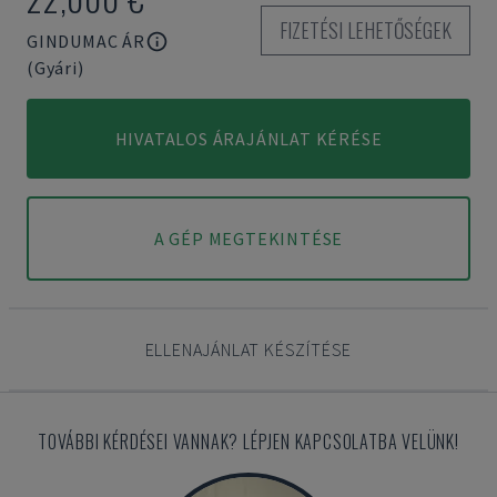
FIZETÉSI LEHETŐSÉGEK
GINDUMAC ÁR
(Gyári)
HIVATALOS ÁRAJÁNLAT KÉRÉSE
A GÉP MEGTEKINTÉSE
ELLENAJÁNLAT KÉSZÍTÉSE
TOVÁBBI KÉRDÉSEI VANNAK? LÉPJEN KAPCSOLATBA VELÜNK!