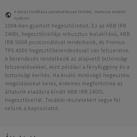
A leírás fordítása automatikusan történt, mutassa eredeti
nyelven.
2004-ben gyártott hegesztőrobot. Ez az ABB IRB
2400L hegesztőcellája robusztus kialakítású, ABB
IRB 500R pozicionálóval rendelkezik, és Fronius
TPS 4000 hegesztőberendezéssel van felszerelve.
A berendezés rendelkezik az alapvető biztonsági
felszerelésekkel, mint például a fényfüggöny és a
biztonsági kerítés. Ha kiváló minőségű hegesztési
megoldásokat keres, érdemes megfontolnia az
általunk eladásra kínált ABB IRB 2400L
hegesztőcellát. További részletekért vegye fel
velünk a kapcsolatot.