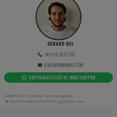
GERARD BEL
+49 173 2872 031
G.BEL@GINDUMAC.COM
KAPCSOLATFELVÉTEL WHATSAPPON
GINDUMAC
Termékek
Szerszámgépek
➤ Eladó használt Weiler E35 D | gindumac.com