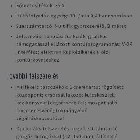
Főbiztosítékok: 35 A
Hűtőfolyadék-egység: 30 l/min 0,4 bar nyomáson
Szerszámtartó: Multifix gyorscserélő, B méret
Jellemzők: Tanulási funkciók; grafikus
támogatással ellátott kontúrprogramozás; V-24
interfész; elektronikus kézikerék a kézi
kontúrkövetéshez
További felszerelés
Mellékelt tartozékok: 1 cseretartó; rögzített
középpont; orsócsatlakozó; kulcskészlet;
kézikönyvek; forgácsvédő fal; mozgatható
fröccsenésvédő; tokmányvédő
végálláskapcsolóval
Opcionális felszerelés: rögzített támtartó
görgős befogókkal (12–150 mm); állítható