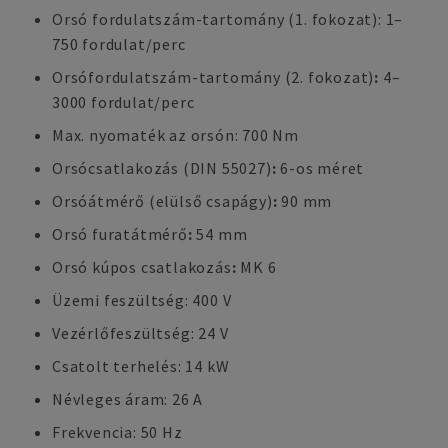
Orsó fordulatszám-tartomány (1. fokozat): 1–
750 fordulat/perc
Orsófordulatszám-tartomány (2. fokozat)
:
4–
3000 fordulat/perc
Max. nyomaték az orsón: 700 Nm
Orsócsatlakozás (DIN 55027)
:
6-os méret
Orsóátmérő (elülső csapágy)
:
90 mm
Orsó furatátmérő
:
54 mm
Orsó kúpos csatlakozás
:
MK 6
Üzemi feszültség: 400 V
Vezérlőfeszültség: 24 V
Csatolt terhelés: 14 kW
Névleges áram: 26 A
Frekvencia: 50 Hz