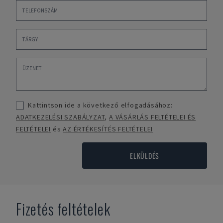
Kattintson ide a következő elfogadásához:
ADATKEZELÉSI SZABÁLYZAT
,
A VÁSÁRLÁS FELTÉTELEI ÉS
FELTÉTELEI
és
AZ ÉRTÉKESÍTÉS FELTÉTELEI
ELKÜLDÉS
Fizetés feltételek