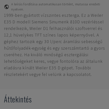
A leírás fordítása automatikusan történt, mutassa eredeti
nyelven.
1999-ben gyártott vízszintes eszterga. Ez a Weiler
E35 D modell Siemens Sinumerik 810D vezérléssel
rendelkezik, Weiler D1 felhasználói szoftverrel és
12,1 hüvelykes TFT színes lapos képernyővel. A
géphez tartozik egy 30 l/perc áramlási sebességű
hűtőfolyadék-egység és egy szerszámtartó a gyors
cseréhez. Ha kiváló minőségű esztergálási
lehetőségeket keres, vegye fontolóra az általunk
eladásra kínált Weiler E35 D gépet. További
részletekért vegye fel velünk a kapcsolatot.
Áttekintés