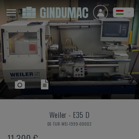
Weiler
-
E35 D
DE-TUR-WEI-1999-00002
11,300 €