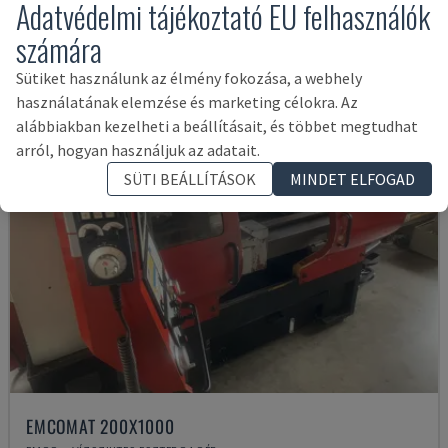
Adatvédelmi tájékoztató EU felhasználók
Weiler
E35 D
számára
Sütiket használunk az élmény fokozása, a webhely
használatának elemzése és marketing célokra. Az
alábbiakban kezelheti a beállításait, és többet megtudhat
arról, hogyan használjuk az adatait.
SÜTI BEÁLLÍTÁSOK
MINDET ELFOGAD
EMCOMAT 200X1000