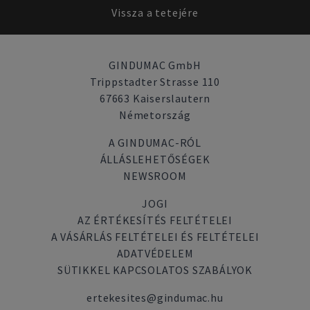
Vissza a tetejére
GINDUMAC GmbH
Trippstadter Strasse 110
67663 Kaiserslautern
Németország
A GINDUMAC-RÓL
ÁLLÁSLEHETŐSÉGEK
NEWSROOM
JOGI
AZ ÉRTÉKESÍTÉS FELTÉTELEI
A VÁSÁRLÁS FELTÉTELEI ÉS FELTÉTELEI
ADATVÉDELEM
SÜTIKKEL KAPCSOLATOS SZABÁLYOK
ertekesites@gindumac.hu