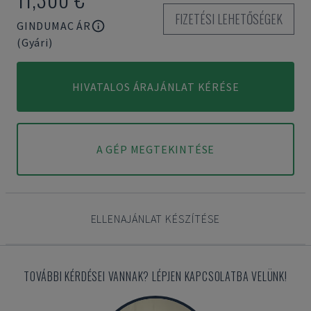
FIZETÉSI LEHETŐSÉGEK
GINDUMAC ÁR
(Gyári)
HIVATALOS ÁRAJÁNLAT KÉRÉSE
A GÉP MEGTEKINTÉSE
ELLENAJÁNLAT KÉSZÍTÉSE
TOVÁBBI KÉRDÉSEI VANNAK? LÉPJEN KAPCSOLATBA VELÜNK!