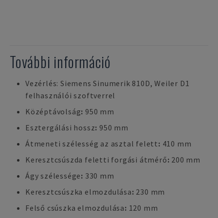
További információ
Vezérlés: Siemens Sinumerik 810D, Weiler D1
felhasználói szoftverrel
Középtávolság
:
950 mm
Esztergálási hossz
:
950 mm
Átmeneti szélesség az asztal felett
:
410 mm
Keresztcsúszda feletti forgási átmérő
:
200 mm
Ágy szélessége
:
330 mm
Keresztcsúszka elmozdulása
:
230 mm
Felső csúszka elmozdulása
:
120 mm