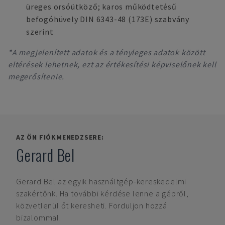
üreges orsóütköző; karos működtetésű
befogóhüvely DIN 6343-48 (173E) szabvány
szerint
*A megjelenített adatok és a tényleges adatok között
eltérések lehetnek, ezt az értékesítési képviselőnek kell
megerősítenie.
AZ ÖN FIÓKMENEDZSERE:
Gerard Bel
Gerard Bel
az egyik használtgép-kereskedelmi
szakértőnk. Ha további kérdése lenne a gépről,
közvetlenül őt keresheti. Forduljon hozzá
bizalommal.