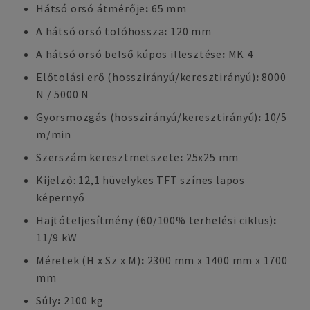
Hátsó orsó átmérője
:
65 mm
A hátsó orsó tolóhossza
:
120 mm
A hátsó orsó belső kúpos illesztése
:
MK 4
Előtolási erő (hosszirányú/keresztirányú)
:
8000
N / 5000 N
Gyorsmozgás (hosszirányú/keresztirányú)
:
10/5
m/min
Szerszám keresztmetszete
:
25x25 mm
Kijelző: 12,1 hüvelykes TFT színes lapos
képernyő
Hajtóteljesítmény (60/100% terhelési ciklus)
:
11/9 kW
Méretek (H x Sz x M)
:
2300 mm x 1400 mm x 1700
mm
Súly
:
2100 kg