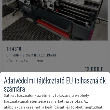
TH 4610
OPTIMUM - VÍZSZINTES ESZTERGAGÉP
NÉMETORSZÁG
2018
12,000 €
Adatvédelmi tájékoztató EU felhasználók
számára
Sütiket használunk az élmény fokozása, a webhely
használatának elemzése és marketing célokra. Az
alábbiakban kezelheti a beállításait, és többet megtudhat