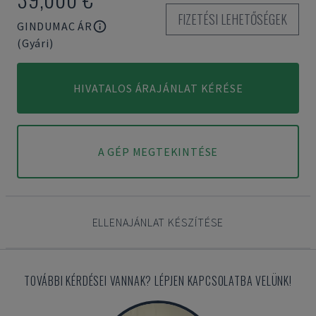
FIZETÉSI LEHETŐSÉGEK
GINDUMAC ÁR
(Gyári)
HIVATALOS ÁRAJÁNLAT KÉRÉSE
A GÉP MEGTEKINTÉSE
ELLENAJÁNLAT KÉSZÍTÉSE
TOVÁBBI KÉRDÉSEI VANNAK? LÉPJEN KAPCSOLATBA VELÜNK!