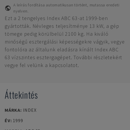
A leírás fordítása automatikusan történt, mutassa eredeti
nyelven.
Ezt a 2 tengelyes Index ABC 63-at 1999-ben
gyártották. Névleges teljesítménye 13 kW, a gép
tömege pedig körülbelül 2100 kg. Ha kiváló
minőségű esztergálási képességekre vágyik, vegye
fontolóra az általunk eladásra kínált Index ABC
63 vízszintes esztergagépet. További részletekért
vegye fel velünk a kapcsolatot.
Áttekintés
MÁRKA
:
INDEX
ÉV
:
1999