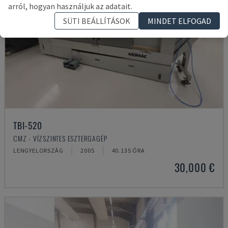
arról, hogyan használjuk az adatait.
SÜTI BEÁLLÍTÁSOK
MINDET ELFOGAD
TBI-520
CMZ - VÍZSZINTES ESZTERGAGÉP
LENGYELORSZÁG
2005
40.135 ÓRA
30,000 €