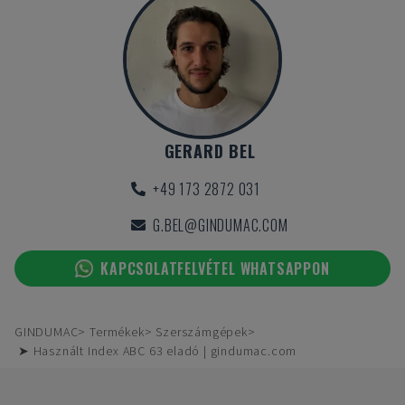
GERARD BEL
+49 173 2872 031
G.BEL@GINDUMAC.COM
KAPCSOLATFELVÉTEL WHATSAPPON
GINDUMAC
Termékek
Szerszámgépek
➤ Használt Index ABC 63 eladó | gindumac.com