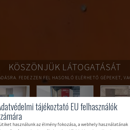
KÖSZÖNJÜK LÁTOGATÁSÁT
ADÁSRA.
FEDEZZEN FEL HASONLÓ ELÉRHETŐ GÉPEKET, VA
Adatvédelmi tájékoztató EU felhasználók
számára
ütiket használunk az élmény fokozása, a webhely használatának