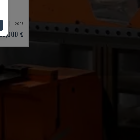
ÓFÉK
ÁG
2003
22,000 €