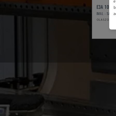
e
E3A 100/3
b
IMAL - SAJTÓ
a
OLASZORSZ