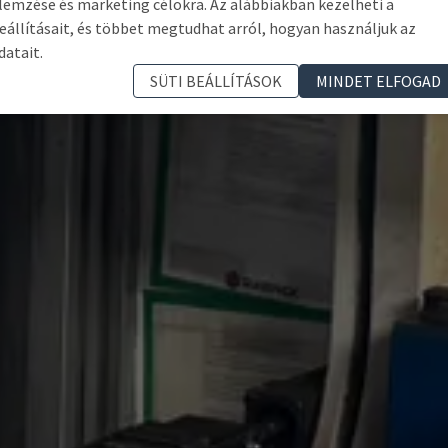
lemzése és marketing célokra. Az alábbiakban kezelheti a
eállításait, és többet megtudhat arról, hogyan használjuk az
datait.
SÜTI BEÁLLÍTÁSOK
MINDET ELFOGAD