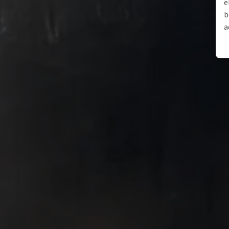
e
b
a