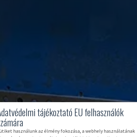
Adatvédelmi tájékoztató EU felhasználók
számára
ütiket használunk az élmény fokozása, a webhely használatának