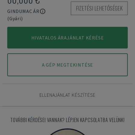
FIZETÉSI LEHETŐSÉGEK
GINDUMAC ÁR
(Gyári)
HIVATALOS ÁRAJÁNLAT KÉRÉSE
A GÉP MEGTEKINTÉSE
ELLENAJÁNLAT KÉSZÍTÉSE
TOVÁBBI KÉRDÉSEI VANNAK? LÉPJEN KAPCSOLATBA VELÜNK!