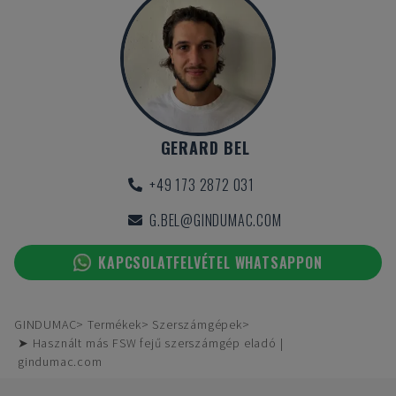
GERARD BEL
+49 173 2872 031
G.BEL@GINDUMAC.COM
KAPCSOLATFELVÉTEL WHATSAPPON
GINDUMAC
Termékek
Szerszámgépek
➤ Használt más FSW fejű szerszámgép eladó |
gindumac.com