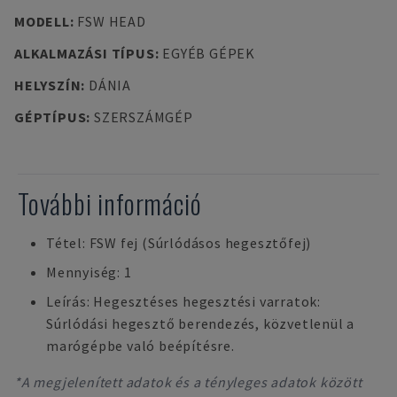
MODELL
:
FSW HEAD
ALKALMAZÁSI TÍPUS
:
EGYÉB GÉPEK
HELYSZÍN
:
DÁNIA
GÉPTÍPUS
:
SZERSZÁMGÉP
További információ
Tétel: FSW fej (Súrlódásos hegesztőfej)
Mennyiség: 1
Leírás: Hegesztéses hegesztési varratok:
Súrlódási hegesztő berendezés, közvetlenül a
marógépbe való beépítésre.
*A megjelenített adatok és a tényleges adatok között