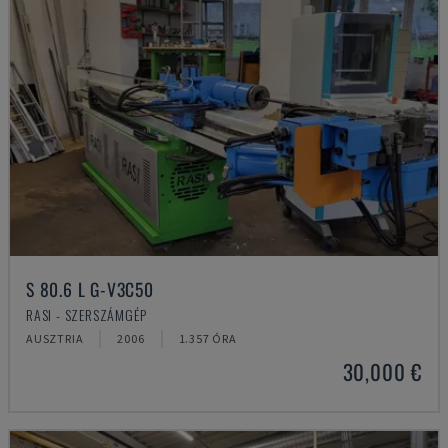
S 80.6 L G-V3C50
RASI - SZERSZÁMGÉP
AUSZTRIA
2006
1.357 ÓRA
30,000 €