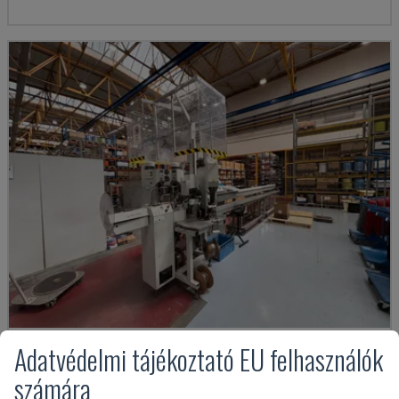
Adatvédelmi tájékoztató EU felhasználók
GAMMA 333 PC
számára
KOMAX - SZERSZÁMGÉP