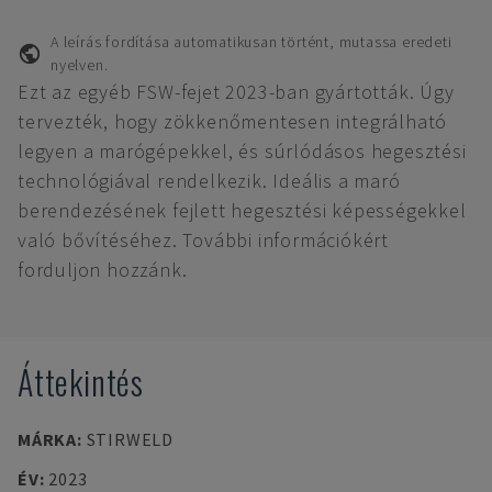
A leírás fordítása automatikusan történt, mutassa eredeti
nyelven.
Ezt az egyéb FSW-fejet 2023-ban gyártották. Úgy
tervezték, hogy zökkenőmentesen integrálható
legyen a marógépekkel, és súrlódásos hegesztési
technológiával rendelkezik. Ideális a maró
berendezésének fejlett hegesztési képességekkel
való bővítéséhez. További információkért
forduljon hozzánk.
Áttekintés
MÁRKA
:
STIRWELD
ÉV
:
2023