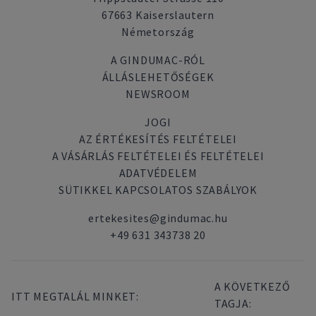
67663 Kaiserslautern
Németország
A GINDUMAC-RÓL
ÁLLÁSLEHETŐSÉGEK
NEWSROOM
JOGI
AZ ÉRTÉKESÍTÉS FELTÉTELEI
A VÁSÁRLÁS FELTÉTELEI ÉS FELTÉTELEI
ADATVÉDELEM
SÜTIKKEL KAPCSOLATOS SZABÁLYOK
ertekesites@gindumac.hu
+49 631 343738 20
A KÖVETKEZŐ
ITT MEGTALÁL MINKET:
TAGJA: