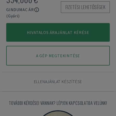
FIZETÉSI LEHETŐSÉGEK
GINDUMAC ÁR
(Gyári)
HIVATALOS ÁRAJÁNLAT KÉRÉSE
A GÉP MEGTEKINTÉSE
ELLENAJÁNLAT KÉSZÍTÉSE
TOVÁBBI KÉRDÉSEI VANNAK? LÉPJEN KAPCSOLATBA VELÜNK!