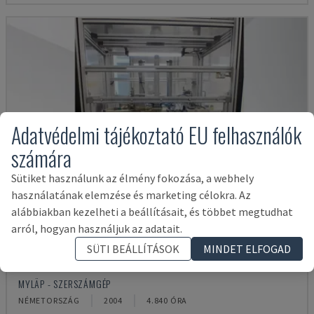
Adatvédelmi tájékoztató EU felhasználók
számára
Sütiket használunk az élmény fokozása, a webhely
használatának elemzése és marketing célokra. Az
alábbiakban kezelheti a beállításait, és többet megtudhat
arról, hogyan használjuk az adatait.
SÜTI BEÁLLÍTÁSOK
MINDET ELFOGAD
BLP 600/3S
MYLÄP - SZERSZÁMGÉP
NÉMETORSZÁG
2004
4.840 ÓRA