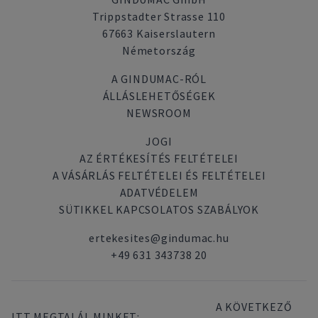
Trippstadter Strasse 110
67663 Kaiserslautern
Németország
A GINDUMAC-RÓL
ÁLLÁSLEHETŐSÉGEK
NEWSROOM
JOGI
AZ ÉRTÉKESÍTÉS FELTÉTELEI
A VÁSÁRLÁS FELTÉTELEI ÉS FELTÉTELEI
ADATVÉDELEM
SÜTIKKEL KAPCSOLATOS SZABÁLYOK
ertekesites@gindumac.hu
+49 631 343738 20
A KÖVETKEZŐ
ITT MEGTALÁL MINKET: