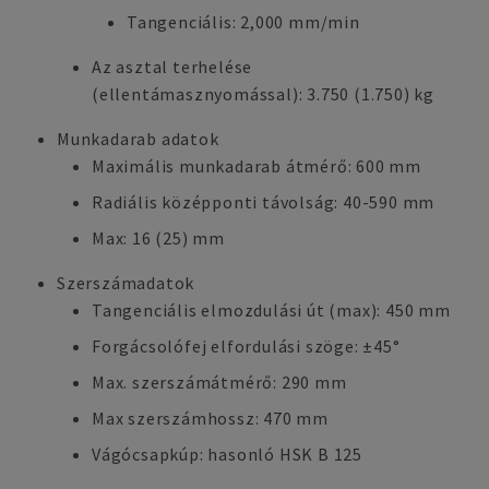
Tangenciális: 2,000 mm/min
Az asztal terhelése
(ellentámasznyomással): 3.750 (1.750) kg
Munkadarab adatok
Maximális munkadarab átmérő: 600 mm
Radiális középponti távolság: 40-590 mm
Max: 16 (25) mm
Szerszámadatok
Tangenciális elmozdulási út (max): 450 mm
Forgácsolófej elfordulási szöge: ±45°
Max. szerszámátmérő: 290 mm
Max szerszámhossz: 470 mm
Vágócsapkúp: hasonló HSK B 125