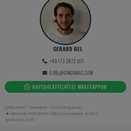
GERARD BEL
+49 173 2872 031
G.BEL@GINDUMAC.COM
KAPCSOLATFELVÉTEL WHATSAPPON
GINDUMAC
Termékek
Szerszámgépek
➤ Használt HOFLER HF 600 szerszámgép eladó |
gindumac.com