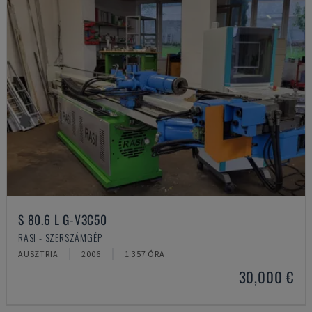
S 80.6 L G-V3C50
RASI - SZERSZÁMGÉP
AUSZTRIA
2006
1.357 ÓRA
30,000 €