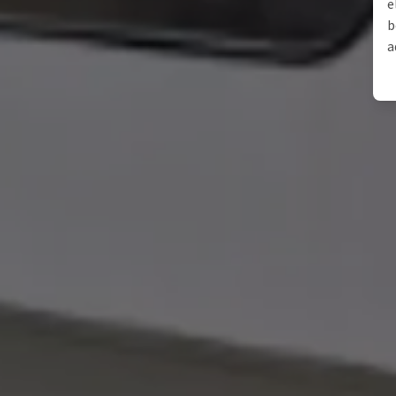
e
b
a