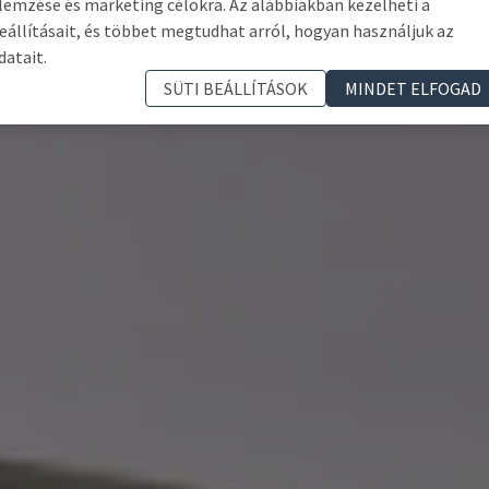
lemzése és marketing célokra. Az alábbiakban kezelheti a
eállításait, és többet megtudhat arról, hogyan használjuk az
datait.
SÜTI BEÁLLÍTÁSOK
MINDET ELFOGAD