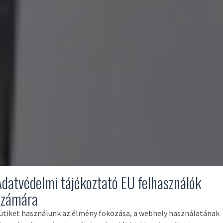
Adatvédelmi tájékoztató EU felhasználók
számára
ütiket használunk az élmény fokozása, a webhely használatának