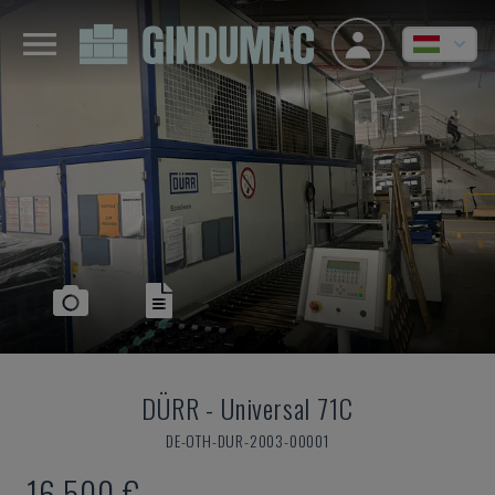
DÜRR
-
Universal 71C
DE-OTH-DUR-2003-00001
16,500 €