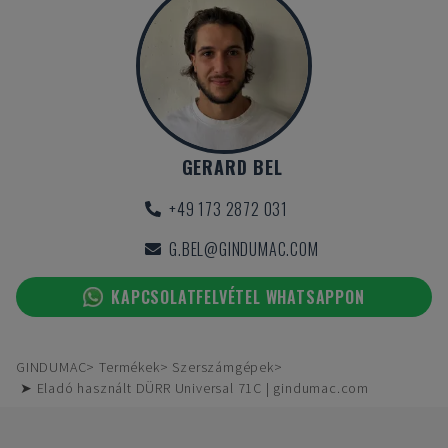
GERARD BEL
+49 173 2872 031
G.BEL@GINDUMAC.COM
KAPCSOLATFELVÉTEL WHATSAPPON
GINDUMAC
Termékek
Szerszámgépek
➤ Eladó használt DÜRR Universal 71C | gindumac.com