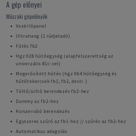
A gép előnyei
Műszaki gépelőnyök
Vezérlőpanel
Ultrahang (1 rúdjeladó)
Fűtés fb2
Hgz 028 hűtőegység (alapfelszereltség az
univerzális 81c-vel)
Megerősített hűtés (hgz 064 hűtőegység és
hűtőtekercsek fb1, fb2, desti. )
Töltő/ürítő berendezés fb2-hez
Dummy az fb2-hez
Konzerváló berendezés
Egyszeres szűrő az fb1-hez // szűrés az fb2-hez
Automatikus adagolás