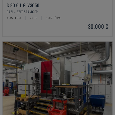
S 80.6 L G-V3C50
RASI - SZERSZÁMGÉP
AUSZTRIA
2006
1.357 ÓRA
30,000 €