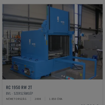
RC 1950 RW 2T
BVL - SZERSZÁMGÉP
NÉMETORSZÁG
2008
1.850 ÓRA