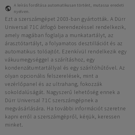
A leírás fordítása automatikusan történt, mutassa eredeti
nyelven.
Ezt a szerszámgépet 2003-ban gyártották. A Dürr
Universal 71C átfogó berendezéssel rendelkezik,
amely magában foglalja a munkatartályt, az
árasztótartályt, a folyamatos desztillációt és az
automatikus tolóajtót. Ezenkívül rendelkezik egy
vákuumegységgel a szárításhoz, egy
kondenzátumtartállyal és egy szárítóhűtővel. Az
olyan opcionális felszerelések, mint a
vezérlőpanel és az ultrahang, fokozzák
sokoldalúságát. Nagyszerű lehetőség ennek a
Dürr Universal 71C szerszámgépnek a
megvásárlására. Ha további információt szeretne
kapni erről a szerszámgépről, kérjük, keressen
minket.