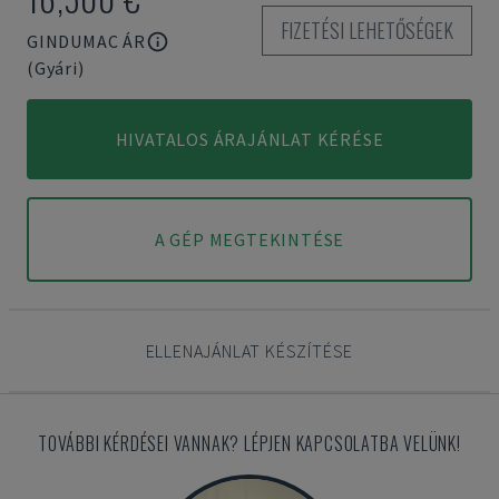
FIZETÉSI LEHETŐSÉGEK
GINDUMAC ÁR
(Gyári)
HIVATALOS ÁRAJÁNLAT KÉRÉSE
A GÉP MEGTEKINTÉSE
ELLENAJÁNLAT KÉSZÍTÉSE
TOVÁBBI KÉRDÉSEI VANNAK? LÉPJEN KAPCSOLATBA VELÜNK!