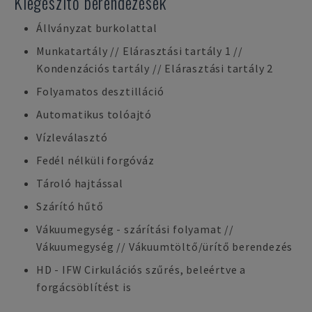
Kiegészítő berendezések
Állványzat burkolattal
Munkatartály // Elárasztási tartály 1 //
Kondenzációs tartály // Elárasztási tartály 2
Folyamatos desztilláció
Automatikus tolóajtó
Vízleválasztó
Fedél nélküli forgóváz
Tároló hajtással
Szárító hűtő
Vákuumegység - szárítási folyamat //
Vákuumegység // Vákuumtöltő/ürítő berendezés
HD - IFW Cirkulációs szűrés, beleértve a
forgácsöblítést is