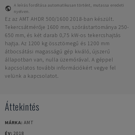
A leírás fordítása automatikusan történt, mutassa eredeti
nyelven.
Ez az AMT AHDR 500/1600 2018-ban készült.
Tekercsátmérője 1600 mm, szórástartománya 250-
650 mm, és két darab 0,75 kW-os tekercshajtás
hajtja. Az 1200 kg össztömegű és 1200 mm
átbocsátási magasságú gép kiváló, újszerű
állapotban van, nulla üzemórával. A géppel
kapcsolatos további információkért vegye fel
velünk a kapcsolatot.
Áttekintés
MÁRKA
:
AMT
ÉV
:
2018