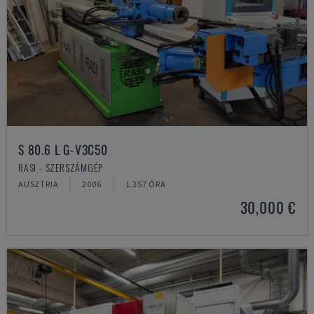
S 80.6 L G-V3C50
RASI - SZERSZÁMGÉP
AUSZTRIA
2006
1.357 ÓRA
30,000 €