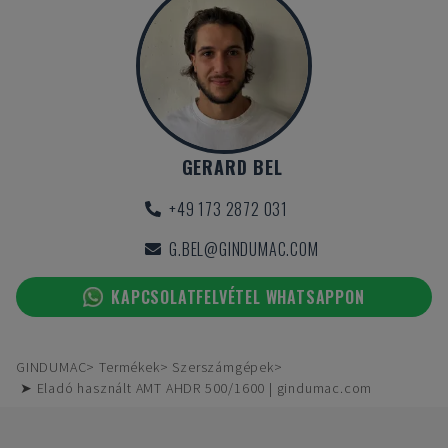
GERARD BEL
+49 173 2872 031
G.BEL@GINDUMAC.COM
KAPCSOLATFELVÉTEL WHATSAPPON
GINDUMAC
Termékek
Szerszámgépek
➤ Eladó használt AMT AHDR 500/1600 | gindumac.com