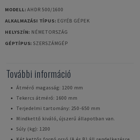
MODELL
:
AHDR 500/1600
ALKALMAZÁSI TÍPUS
:
EGYÉB GÉPEK
HELYSZÍN
:
NÉMETORSZÁG
GÉPTÍPUS
:
SZERSZÁMGÉP
További információ
Átmérő magasság: 1200 mm
Tekercs átmérő: 1600 mm
Terjedelmi tartomány: 250-650 mm
Mindkettő kiváló, újszerű állapotban van.
Súly (kg): 1200
Két kettős forgó orsó (A és B) áll rendelkezésre.