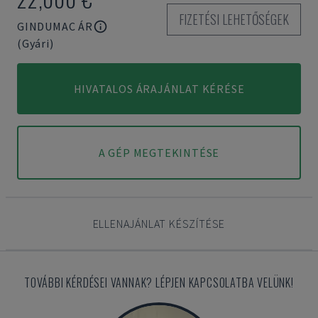
FIZETÉSI LEHETŐSÉGEK
GINDUMAC ÁR
(Gyári)
HIVATALOS ÁRAJÁNLAT KÉRÉSE
A GÉP MEGTEKINTÉSE
ELLENAJÁNLAT KÉSZÍTÉSE
TOVÁBBI KÉRDÉSEI VANNAK? LÉPJEN KAPCSOLATBA VELÜNK!