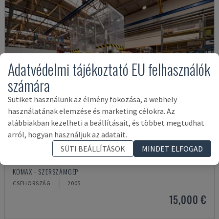
Adatvédelmi tájékoztató EU felhasználók
számára
Sütiket használunk az élmény fokozása, a webhely
használatának elemzése és marketing célokra. Az
alábbiakban kezelheti a beállításait, és többet megtudhat
arról, hogyan használjuk az adatait.
SÜTI BEÁLLÍTÁSOK
MINDET ELFOGAD
GAMMA 333 PC
KOMAX - SZERSZÁMGÉP
CSEHORSZÁG
2005
15,000 €