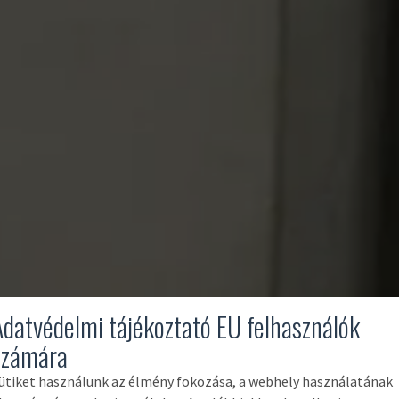
Adatvédelmi tájékoztató EU felhasználók
számára
ütiket használunk az élmény fokozása, a webhely használatának