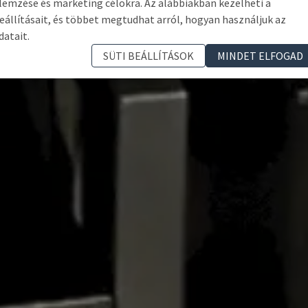
lemzése és marketing célokra. Az alábbiakban kezelheti a
eállításait, és többet megtudhat arról, hogyan használjuk az
datait.
SÜTI BEÁLLÍTÁSOK
MINDET ELFOGAD