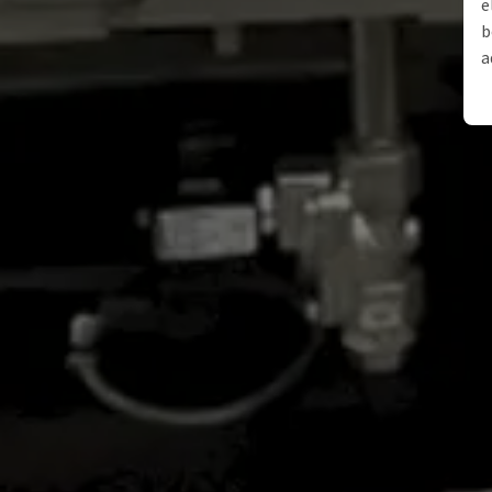
e
b
a