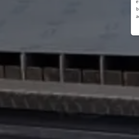
e
b
a