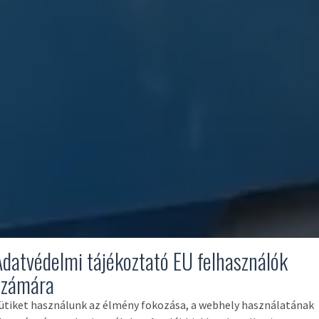
Adatvédelmi tájékoztató EU felhasználók
számára
ütiket használunk az élmény fokozása, a webhely használatának