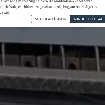
lemzése és marketing célokra. Az alábbiakban kezelheti a
eállításait, és többet megtudhat arról, hogyan használjuk az
datait.
SÜTI BEÁLLÍTÁSOK
MINDET ELFOGAD