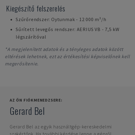
Kiegészítő felszerelés
Szűrőrendszer: Oytunmak - 12 000 m³/h
Sűrített levegős rendszer: AERIUS VB - 7,5 kW
légszárítóval
*A megjelenített adatok és a tényleges adatok között
eltérések lehetnek, ezt az értékesítési képviselőnek kell
megerősítenie.
AZ ÖN FIÓKMENEDZSERE:
Gerard Bel
Gerard Bel
az egyik használtgép-kereskedelmi
szakértőnk. Ha további kérdése lenne a gépről,