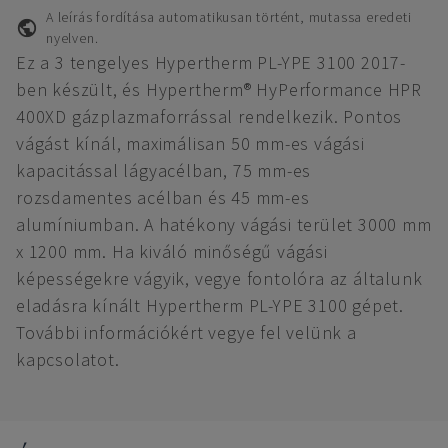
A leírás fordítása automatikusan történt, mutassa eredeti
nyelven.
Ez a 3 tengelyes Hypertherm PL-YPE 3100 2017-
ben készült, és Hypertherm® HyPerformance HPR
400XD gázplazmaforrással rendelkezik. Pontos
vágást kínál, maximálisan 50 mm-es vágási
kapacitással lágyacélban, 75 mm-es
rozsdamentes acélban és 45 mm-es
alumíniumban. A hatékony vágási terület 3000 mm
x 1200 mm. Ha kiváló minőségű vágási
képességekre vágyik, vegye fontolóra az általunk
eladásra kínált Hypertherm PL-YPE 3100 gépet.
További információkért vegye fel velünk a
kapcsolatot.