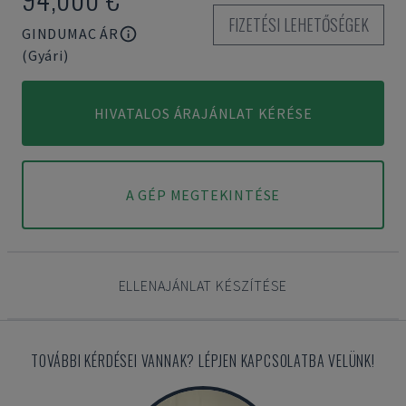
FIZETÉSI LEHETŐSÉGEK
GINDUMAC ÁR
(Gyári)
HIVATALOS ÁRAJÁNLAT KÉRÉSE
A GÉP MEGTEKINTÉSE
ELLENAJÁNLAT KÉSZÍTÉSE
TOVÁBBI KÉRDÉSEI VANNAK? LÉPJEN KAPCSOLATBA VELÜNK!