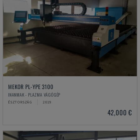
MEKOR PL-YPE 3100
INANMAK - PLAZMA VÁGÓGÉP
ÉSZTORSZÁG
2019
42,000 €