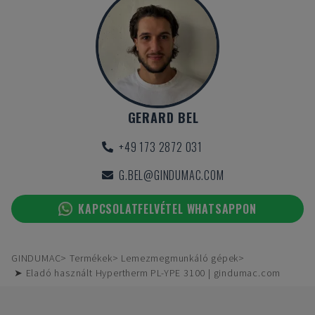
GERARD BEL
+49 173 2872 031
G.BEL@GINDUMAC.COM
KAPCSOLATFELVÉTEL WHATSAPPON
GINDUMAC
Termékek
Lemezmegmunkáló gépek
➤ Eladó használt Hypertherm PL-YPE 3100 | gindumac.com