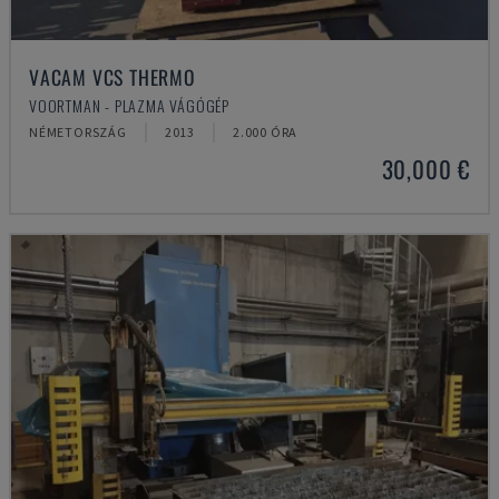
VACAM VCS THERMO
VOORTMAN - PLAZMA VÁGÓGÉP
NÉMETORSZÁG
2013
2.000 ÓRA
30,000 €