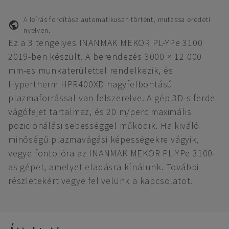
A leírás fordítása automatikusan történt, mutassa eredeti
nyelven.
Ez a 3 tengelyes INANMAK MEKOR PL-YPe 3100
2019-ben készült. A berendezés 3000 × 12 000
mm-es munkaterülettel rendelkezik, és
Hypertherm HPR400XD nagyfelbontású
plazmaforrással van felszerelve. A gép 3D-s ferde
vágófejet tartalmaz, és 20 m/perc maximális
pozicionálási sebességgel működik. Ha kiváló
minőségű plazmavágási képességekre vágyik,
vegye fontolóra az INANMAK MEKOR PL-YPe 3100-
as gépet, amelyet eladásra kínálunk. További
részletekért vegye fel velünk a kapcsolatot.