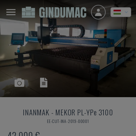
INANMAK
-
MEKOR PL-YPe 3100
EE-CUT-INA-2019-00001
42,000 €