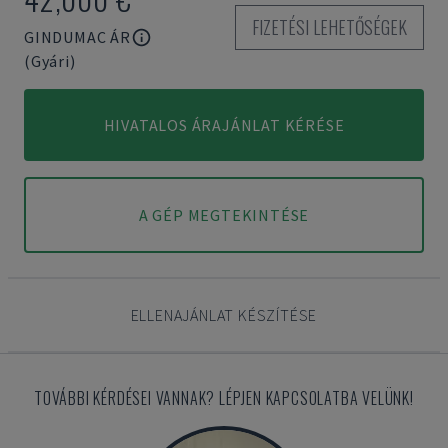
FIZETÉSI LEHETŐSÉGEK
GINDUMAC ÁR
(Gyári)
HIVATALOS ÁRAJÁNLAT KÉRÉSE
A GÉP MEGTEKINTÉSE
ELLENAJÁNLAT KÉSZÍTÉSE
TOVÁBBI KÉRDÉSEI VANNAK? LÉPJEN KAPCSOLATBA VELÜNK!