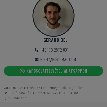
GERARD BEL
+49 173 2872 031
G.BEL@GINDUMAC.COM
KAPCSOLATFELVÉTEL WHATSAPPON
GINDUMAC
Termékek
Lemezmegmunkáló gépek
➤ Eladó használt INANMAK MEKOR PL-YPe 3100 |
gindumac.com