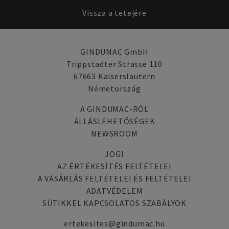
Vissza a tetejére
GINDUMAC GmbH
Trippstadter Strasse 110
67663 Kaiserslautern
Németország
A GINDUMAC-RÓL
ÁLLÁSLEHETŐSÉGEK
NEWSROOM
JOGI
AZ ÉRTÉKESÍTÉS FELTÉTELEI
A VÁSÁRLÁS FELTÉTELEI ÉS FELTÉTELEI
ADATVÉDELEM
SÜTIKKEL KAPCSOLATOS SZABÁLYOK
ertekesites@gindumac.hu