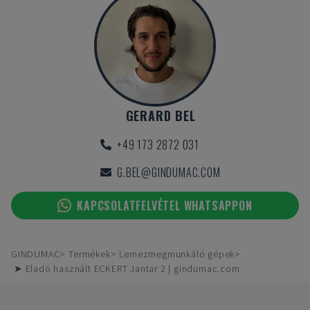
GERARD BEL
+49 173 2872 031
G.BEL@GINDUMAC.COM
KAPCSOLATFELVÉTEL WHATSAPPON
GINDUMAC
Termékek
Lemezmegmunkáló gépek
➤ Eladó használt ECKERT Jantar 2 | gindumac.com