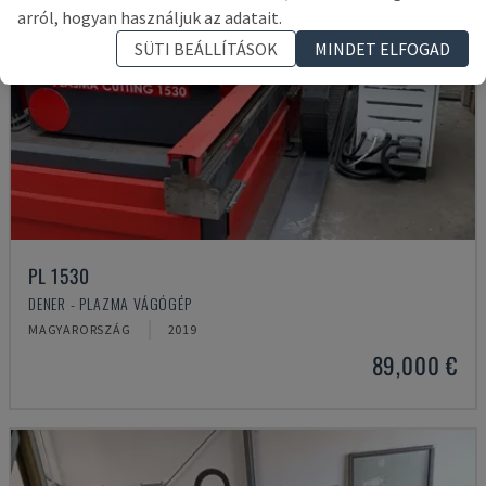
arról, hogyan használjuk az adatait.
SÜTI BEÁLLÍTÁSOK
MINDET ELFOGAD
PL 1530
DENER - PLAZMA VÁGÓGÉP
MAGYARORSZÁG
2019
89,000 €