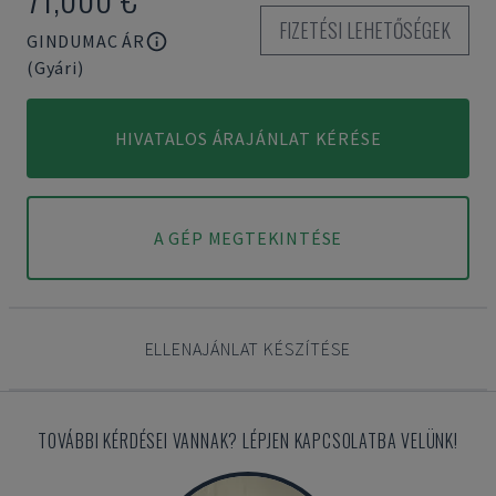
FIZETÉSI LEHETŐSÉGEK
GINDUMAC ÁR
(Gyári)
HIVATALOS ÁRAJÁNLAT KÉRÉSE
A GÉP MEGTEKINTÉSE
ELLENAJÁNLAT KÉSZÍTÉSE
TOVÁBBI KÉRDÉSEI VANNAK? LÉPJEN KAPCSOLATBA VELÜNK!