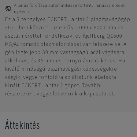
A leírás fordítása automatikusan történt, mutassa eredeti
nyelven.
Ez a 3 tengelyes ECKERT Jantar 2 plazmavágógép
2021-ben készült. Jelentős, 2000 x 6000 mm-es
asztalmérettel rendelkezik, és Kjellberg Q1500
MS/Automatic plazmaforrással van felszerelve. A
gép legfeljebb 50 mm vastagságú acél vágására
alkalmas, és 35 mm-es hornyolásra is képes. Ha
kiváló minőségű plazmavágási képességekre
vágyik, vegye fontolóra az általunk eladásra
kínált ECKERT Jantar 2 gépet. További
részletekért vegye fel velünk a kapcsolatot.
Áttekintés