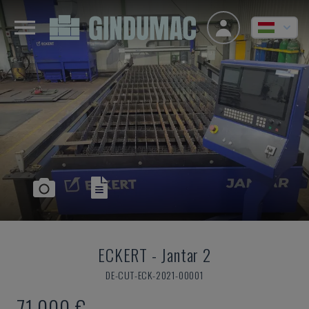
ECKERT
-
Jantar 2
DE-CUT-ECK-2021-00001
71,000 €