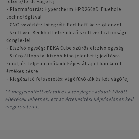
letörő/ferde vágófej
- Plazmaforrás: Hypertherm HPR260XD Truehole
technológiával
- CNC-vezérlés: Integrált Beckhoff kezelőkonzol
- Szoftver: Beckhoff elrendező szoftver biztonsági
dongle-lel
- Elszívó egység: TEKA Cube szűrős elszívó egység
- Szűrő állapota: kisebb hiba jelentett; javításra
kerül, és teljesen működőképes állapotban kerül
értékesítésre
- Kiegészítő felszerelés: vágófúvókák és két vágófej
*A megjelenített adatok és a tényleges adatok között
eltérések lehetnek, ezt az értékesítési képviselőnek kell
megerősítenie.