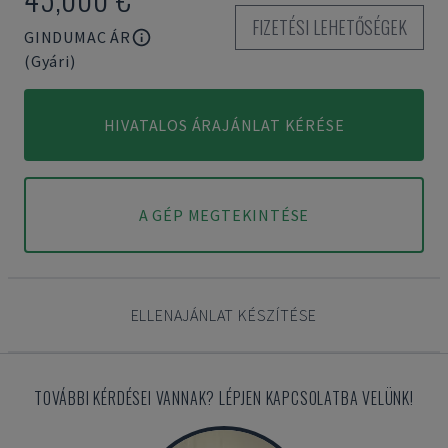
FIZETÉSI LEHETŐSÉGEK
GINDUMAC ÁR
(Gyári)
HIVATALOS ÁRAJÁNLAT KÉRÉSE
A GÉP MEGTEKINTÉSE
ELLENAJÁNLAT KÉSZÍTÉSE
TOVÁBBI KÉRDÉSEI VANNAK? LÉPJEN KAPCSOLATBA VELÜNK!