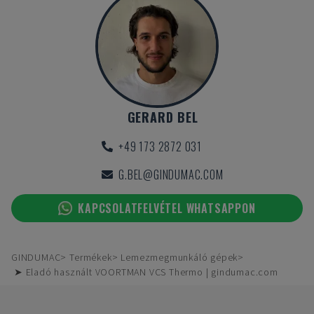
GERARD BEL
+49 173 2872 031
G.BEL@GINDUMAC.COM
KAPCSOLATFELVÉTEL WHATSAPPON
GINDUMAC
Termékek
Lemezmegmunkáló gépek
➤ Eladó használt VOORTMAN VCS Thermo | gindumac.com