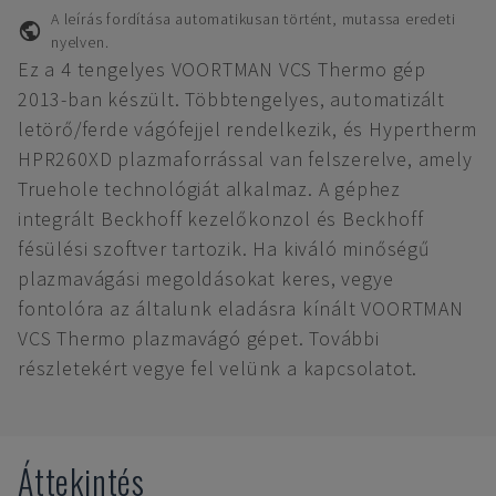
A leírás fordítása automatikusan történt, mutassa eredeti
nyelven.
Ez a 4 tengelyes VOORTMAN VCS Thermo gép
2013-ban készült. Többtengelyes, automatizált
letörő/ferde vágófejjel rendelkezik, és Hypertherm
HPR260XD plazmaforrással van felszerelve, amely
Truehole technológiát alkalmaz. A géphez
integrált Beckhoff kezelőkonzol és Beckhoff
fésülési szoftver tartozik. Ha kiváló minőségű
plazmavágási megoldásokat keres, vegye
fontolóra az általunk eladásra kínált VOORTMAN
VCS Thermo plazmavágó gépet. További
részletekért vegye fel velünk a kapcsolatot.
Áttekintés