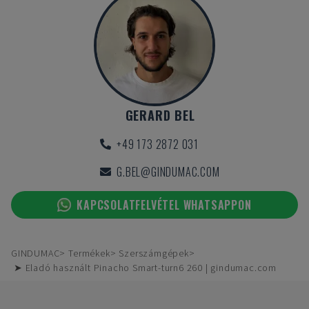
GERARD BEL
+49 173 2872 031
G.BEL@GINDUMAC.COM
KAPCSOLATFELVÉTEL WHATSAPPON
GINDUMAC
Termékek
Szerszámgépek
➤ Eladó használt Pinacho Smart-turn6 260 | gindumac.com