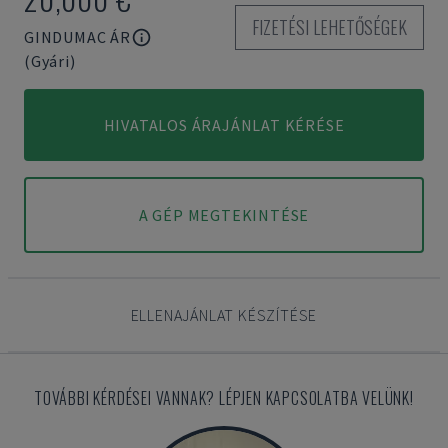
FIZETÉSI LEHETŐSÉGEK
GINDUMAC ÁR
(Gyári)
HIVATALOS ÁRAJÁNLAT KÉRÉSE
A GÉP MEGTEKINTÉSE
ELLENAJÁNLAT KÉSZÍTÉSE
TOVÁBBI KÉRDÉSEI VANNAK? LÉPJEN KAPCSOLATBA VELÜNK!