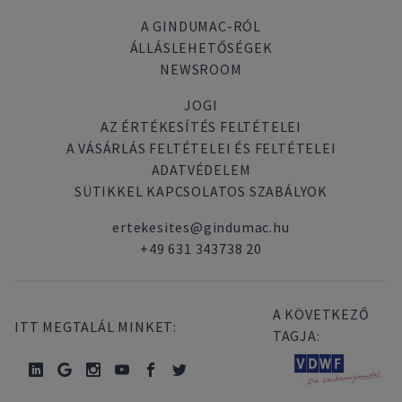
A GINDUMAC-RÓL
ÁLLÁSLEHETŐSÉGEK
NEWSROOM
JOGI
AZ ÉRTÉKESÍTÉS FELTÉTELEI
A VÁSÁRLÁS FELTÉTELEI ÉS FELTÉTELEI
ADATVÉDELEM
SÜTIKKEL KAPCSOLATOS SZABÁLYOK
ertekesites@gindumac.hu
+49 631 343738 20
A KÖVETKEZŐ
ITT MEGTALÁL MINKET:
TAGJA: