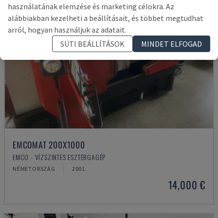
használatának elemzése és marketing célokra. Az
alábbiakban kezelheti a beállításait, és többet megtudhat
arról, hogyan használjuk az adatait.
SÜTI BEÁLLÍTÁSOK
MINDET ELFOGAD
EMCOMAT 200X1000
EMCO - VÍZSZINTES ESZTERGAGÉP
NÉMETORSZÁG
2001
14,000 €