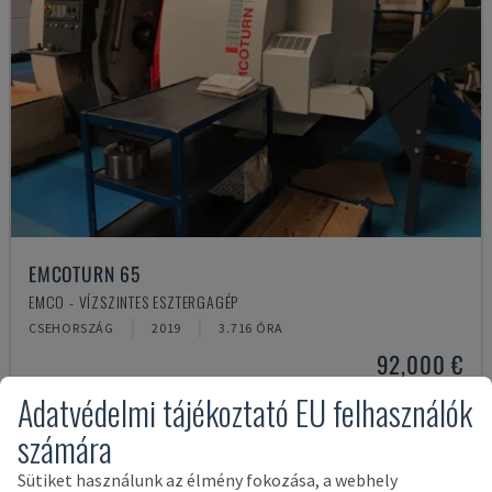
EMCOTURN 65
EMCO - VÍZSZINTES ESZTERGAGÉP
CSEHORSZÁG
2019
3.716 ÓRA
92,000 €
Adatvédelmi tájékoztató EU felhasználók
számára
Sütiket használunk az élmény fokozása, a webhely