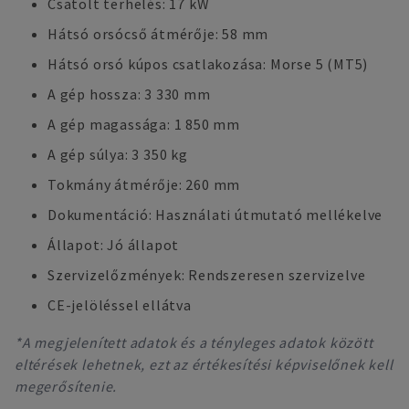
Csatolt terhelés: 17 kW
Hátsó orsócső átmérője: 58 mm
Hátsó orsó kúpos csatlakozása: Morse 5 (MT5)
A gép hossza: 3 330 mm
A gép magassága: 1 850 mm
A gép súlya: 3 350 kg
Tokmány átmérője: 260 mm
Dokumentáció: Használati útmutató mellékelve
Állapot: Jó állapot
Szervizelőzmények: Rendszeresen szervizelve
CE-jelöléssel ellátva
*A megjelenített adatok és a tényleges adatok között
eltérések lehetnek, ezt az értékesítési képviselőnek kell
megerősítenie.