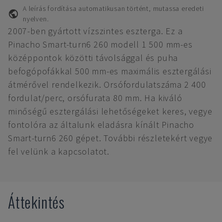
A leírás fordítása automatikusan történt, mutassa eredeti
nyelven.
2007-ben gyártott vízszintes eszterga. Ez a
Pinacho Smart-turn6 260 modell 1 500 mm-es
középpontok közötti távolsággal és puha
befogópofákkal 500 mm-es maximális esztergálási
átmérővel rendelkezik. Orsófordulatszáma 2 400
fordulat/perc, orsófurata 80 mm. Ha kiváló
minőségű esztergálási lehetőségeket keres, vegye
fontolóra az általunk eladásra kínált Pinacho
Smart-turn6 260 gépet. További részletekért vegye
fel velünk a kapcsolatot.
Áttekintés