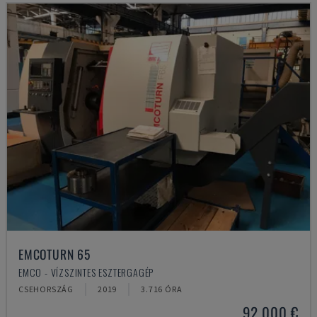
EMCOTURN 65
EMCO - VÍZSZINTES ESZTERGAGÉP
CSEHORSZÁG
2019
3.716 ÓRA
92,000 €