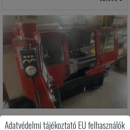
EMCOMAT 200X1000
Adatvédelmi tájékoztató EU felhasználók
EMCO - VÍZSZINTES ESZTERGAGÉP