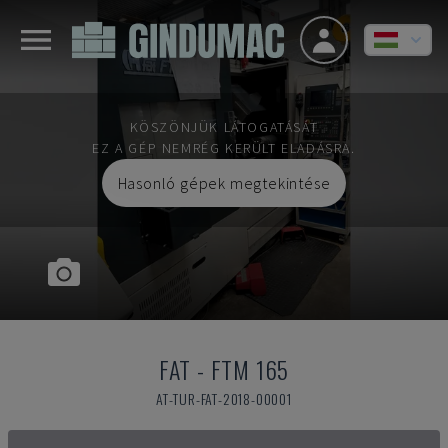
KÖSZÖNJÜK LÁTOGATÁSÁT
EZ A GÉP NEMRÉG KERÜLT ELADÁSRA.
Hasonló gépek megtekintése
FAT
-
FTM 165
AT-TUR-FAT-2018-00001