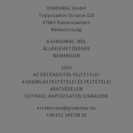
GINDUMAC GmbH
Trippstadter Strasse 110
67663 Kaiserslautern
Németország
A GINDUMAC-RÓL
ÁLLÁSLEHETŐSÉGEK
NEWSROOM
JOGI
AZ ÉRTÉKESÍTÉS FELTÉTELEI
A VÁSÁRLÁS FELTÉTELEI ÉS FELTÉTELEI
ADATVÉDELEM
SÜTIKKEL KAPCSOLATOS SZABÁLYOK
ertekesites@gindumac.hu
+49 631 343738 20