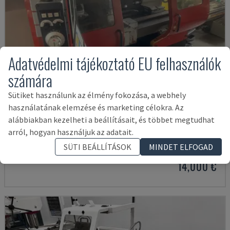
Adatvédelmi tájékoztató EU felhasználók
számára
Sütiket használunk az élmény fokozása, a webhely
használatának elemzése és marketing célokra. Az
alábbiakban kezelheti a beállításait, és többet megtudhat
EMCOMAT 200X1000
arról, hogyan használjuk az adatait.
EMCO - VÍZSZINTES ESZTERGAGÉP
SÜTI BEÁLLÍTÁSOK
MINDET ELFOGAD
NÉMETORSZÁG
2001
14,000 €