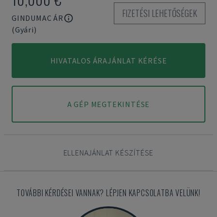
FIZETÉSI LEHETŐSÉGEK
GINDUMAC ÁR
(Gyári)
HIVATALOS ÁRAJÁNLAT KÉRÉSE
A GÉP MEGTEKINTÉSE
ELLENAJÁNLAT KÉSZÍTÉSE
TOVÁBBI KÉRDÉSEI VANNAK? LÉPJEN KAPCSOLATBA VELÜNK!