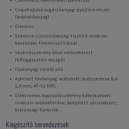
Cserélhető fúvóterületi páncélzat
Csigahajtású sugárzóanyag-gyűjtőrendszer
(koptatóanyag)
Elevator
Szemcse-/csiszolóanyag-tisztító rendszer
kaszkádos finomtisztítással
Vezérlőszekrény által működtetett
felfüggesztési mozgás
Fúvóanyag-tároló siló
Ajánlott fúvóanyag: acélsörét/acélszemcse 0,4-
1,0 mm; 47-51 HRC
Elektromos kapcsolószekrény kábelezéssel:
rendszer működtetése; beépített zárrendszer;
biztonsági funkciók
Kiegészítő berendezések