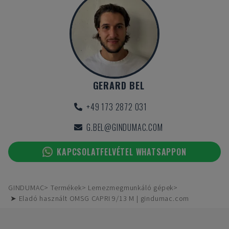
GERARD BEL
+49 173 2872 031
G.BEL@GINDUMAC.COM
KAPCSOLATFELVÉTEL WHATSAPPON
GINDUMAC
Termékek
Lemezmegmunkáló gépek
➤ Eladó használt OMSG CAPRI 9/13 M | gindumac.com