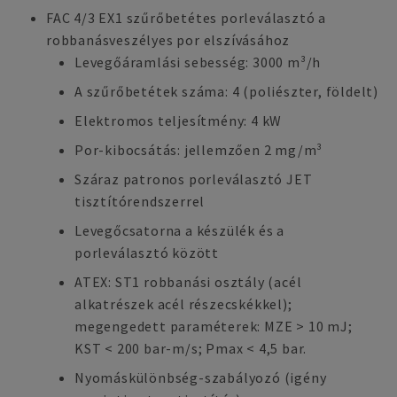
FAC 4/3 EX1 szűrőbetétes porleválasztó a
robbanásveszélyes por elszívásához
Levegőáramlási sebesség: 3000 m³/h
A szűrőbetétek száma: 4 (poliészter, földelt)
Elektromos teljesítmény: 4 kW
Por-kibocsátás: jellemzően 2 mg/m³
Száraz patronos porleválasztó JET
tisztítórendszerrel
Levegőcsatorna a készülék és a
porleválasztó között
ATEX: ST1 robbanási osztály (acél
alkatrészek acél részecskékkel);
megengedett paraméterek: MZE > 10 mJ;
KST < 200 bar-m/s; Pmax < 4,5 bar.
Nyomáskülönbség-szabályozó (igény