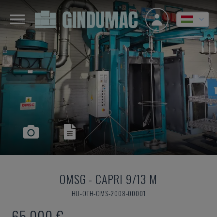
OMSG
-
CAPRI 9/13 M
HU-OTH-OMS-2008-00001
65,000 €