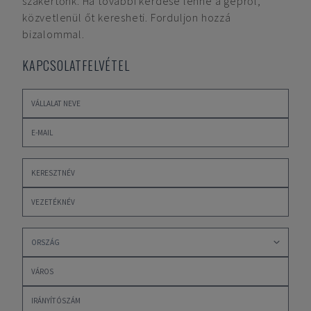
szakértőnk. Ha további kérdése lenne a gépről,
közvetlenül őt keresheti. Forduljon hozzá
bizalommal.
KAPCSOLATFELVÉTEL