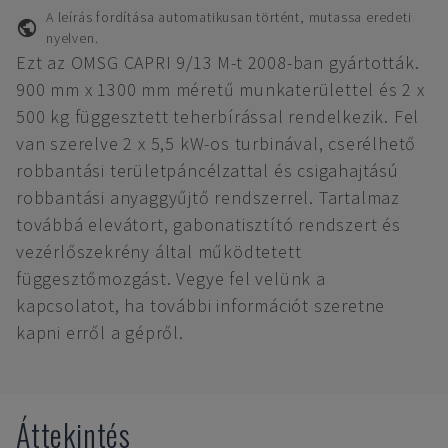
A leírás fordítása automatikusan történt, mutassa eredeti
nyelven.
Ezt az OMSG CAPRI 9/13 M-t 2008-ban gyártották.
900 mm x 1300 mm méretű munkaterülettel és 2 x
500 kg függesztett teherbírással rendelkezik. Fel
van szerelve 2 x 5,5 kW-os turbinával, cserélhető
robbantási területpáncélzattal és csigahajtású
robbantási anyaggyűjtő rendszerrel. Tartalmaz
továbbá elevátort, gabonatisztító rendszert és
vezérlőszekrény által működtetett
függesztőmozgást. Vegye fel velünk a
kapcsolatot, ha további információt szeretne
kapni erről a gépről.
Áttekintés