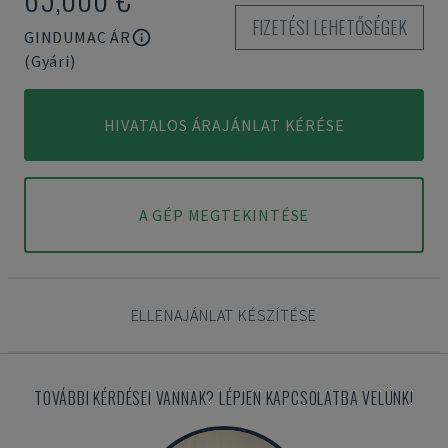
FIZETÉSI LEHETŐSÉGEK
GINDUMAC ÁR
(Gyári)
HIVATALOS ÁRAJÁNLAT KÉRÉSE
A GÉP MEGTEKINTÉSE
ELLENAJÁNLAT KÉSZÍTÉSE
TOVÁBBI KÉRDÉSEI VANNAK? LÉPJEN KAPCSOLATBA VELÜNK!