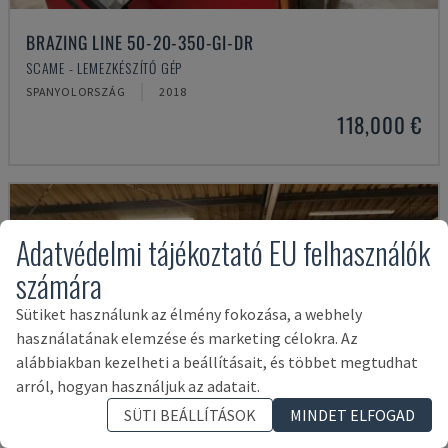
BRAZING LINE 50-20-350-GI-DR
SCAME - LEMEZKÉSZÍTŐ GÉP
SPANYOLORSZÁG
2018
118,000 €
Adatvédelmi tájékoztató EU felhasználók
számára
Sütiket használunk az élmény fokozása, a webhely
használatának elemzése és marketing célokra. Az
alábbiakban kezelheti a beállításait, és többet megtudhat
arról, hogyan használjuk az adatait.
SÜTI BEÁLLÍTÁSOK
MINDET ELFOGAD