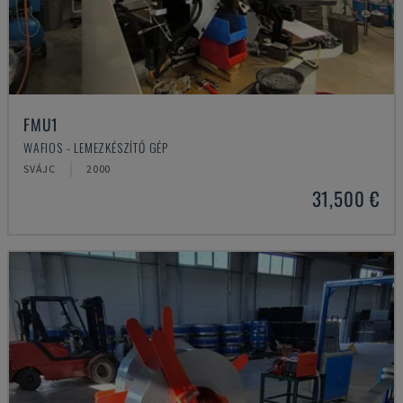
FMU1
WAFIOS - LEMEZKÉSZÍTŐ GÉP
SVÁJC
2000
31,500 €