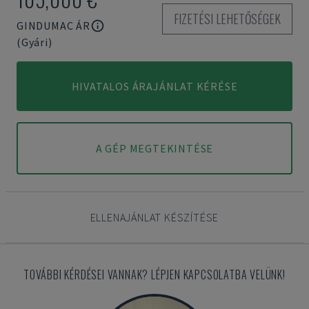
FIZETÉSI LEHETŐSÉGEK
GINDUMAC ÁR
(Gyári)
HIVATALOS ÁRAJÁNLAT KÉRÉSE
A GÉP MEGTEKINTÉSE
ELLENAJÁNLAT KÉSZÍTÉSE
TOVÁBBI KÉRDÉSEI VANNAK? LÉPJEN KAPCSOLATBA VELÜNK!