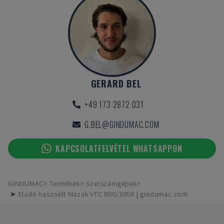
GERARD BEL
+49 173 2872 031
G.BEL@GINDUMAC.COM
KAPCSOLATFELVÉTEL WHATSAPPON
GINDUMAC
Termékek
Szerszámgépek
➤ Eladó használt Mazak VTC 800/30SR | gindumac.com