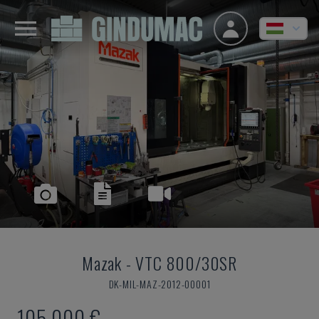
Mazak
-
VTC 800/30SR
DK-MIL-MAZ-2012-00001
105,000 €