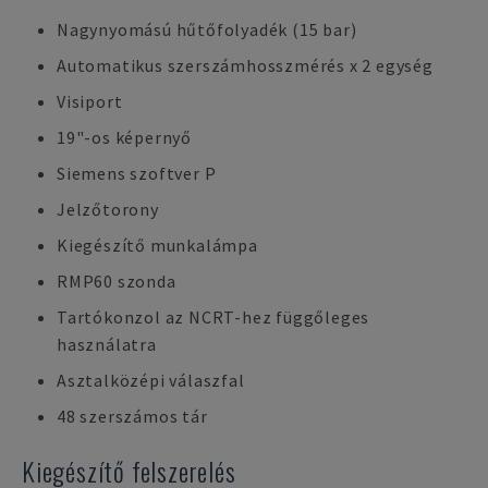
Nagynyomású hűtőfolyadék (15 bar)
Automatikus szerszámhosszmérés x 2 egység
Visiport
19"-os képernyő
Siemens szoftver P
Jelzőtorony
Kiegészítő munkalámpa
RMP60 szonda
Tartókonzol az NCRT-hez függőleges
használatra
Asztalközépi válaszfal
48 szerszámos tár
Kiegészítő felszerelés