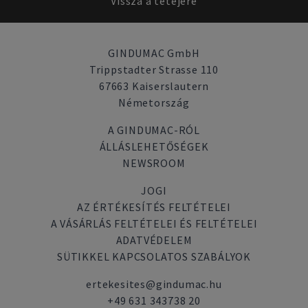
Vissza a tetejére
GINDUMAC GmbH
Trippstadter Strasse 110
67663 Kaiserslautern
Németország
A GINDUMAC-RÓL
ÁLLÁSLEHETŐSÉGEK
NEWSROOM
JOGI
AZ ÉRTÉKESÍTÉS FELTÉTELEI
A VÁSÁRLÁS FELTÉTELEI ÉS FELTÉTELEI
ADATVÉDELEM
SÜTIKKEL KAPCSOLATOS SZABÁLYOK
ertekesites@gindumac.hu
+49 631 343738 20