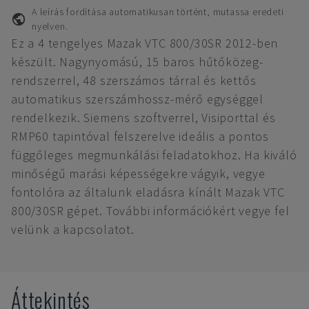
A leírás fordítása automatikusan történt, mutassa eredeti
nyelven.
Ez a 4 tengelyes Mazak VTC 800/30SR 2012-ben
készült. Nagynyomású, 15 baros hűtőközeg-
rendszerrel, 48 szerszámos tárral és kettős
automatikus szerszámhossz-mérő egységgel
rendelkezik. Siemens szoftverrel, Visiporttal és
RMP60 tapintóval felszerelve ideális a pontos
függőleges megmunkálási feladatokhoz. Ha kiváló
minőségű marási képességekre vágyik, vegye
fontolóra az általunk eladásra kínált Mazak VTC
800/30SR gépet. További információkért vegye fel
velünk a kapcsolatot.
Áttekintés