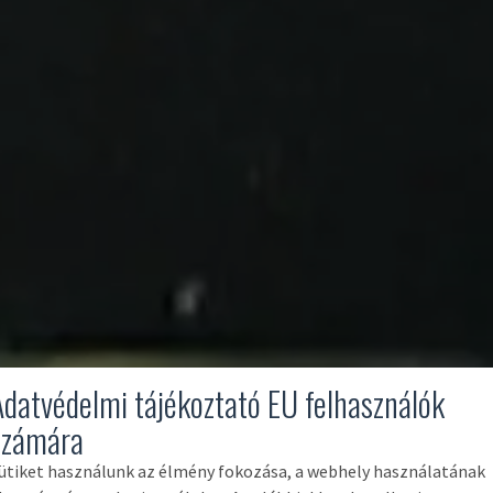
Adatvédelmi tájékoztató EU felhasználók
számára
ütiket használunk az élmény fokozása, a webhely használatának