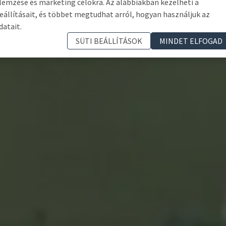
lemzése és marketing célokra. Az alábbiakban kezelheti a
eállításait, és többet megtudhat arról, hogyan használjuk az
datait.
SÜTI BEÁLLÍTÁSOK
MINDET ELFOGAD