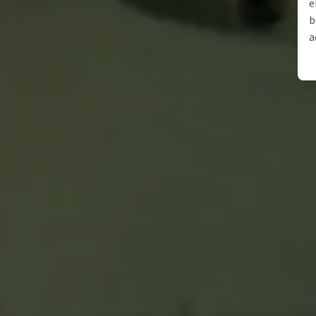
e
b
a