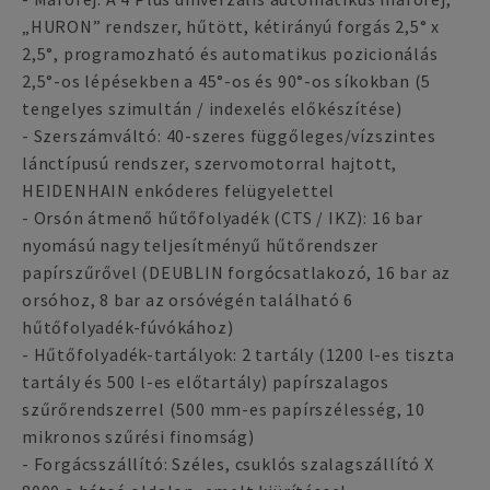
„HURON” rendszer, hűtött, kétirányú forgás 2,5° x
2,5°, programozható és automatikus pozicionálás
2,5°-os lépésekben a 45°-os és 90°-os síkokban (5
tengelyes szimultán / indexelés előkészítése)
- Szerszámváltó: 40-szeres függőleges/vízszintes
lánctípusú rendszer, szervomotorral hajtott,
HEIDENHAIN enkóderes felügyelettel
- Orsón átmenő hűtőfolyadék (CTS / IKZ): 16 bar
nyomású nagy teljesítményű hűtőrendszer
papírszűrővel (DEUBLIN forgócsatlakozó, 16 bar az
orsóhoz, 8 bar az orsóvégén található 6
hűtőfolyadék-fúvókához)
- Hűtőfolyadék-tartályok: 2 tartály (1200 l-es tiszta
tartály és 500 l-es előtartály) papírszalagos
szűrőrendszerrel (500 mm-es papírszélesség, 10
mikronos szűrési finomság)
- Forgácsszállító: Széles, csuklós szalagszállító X