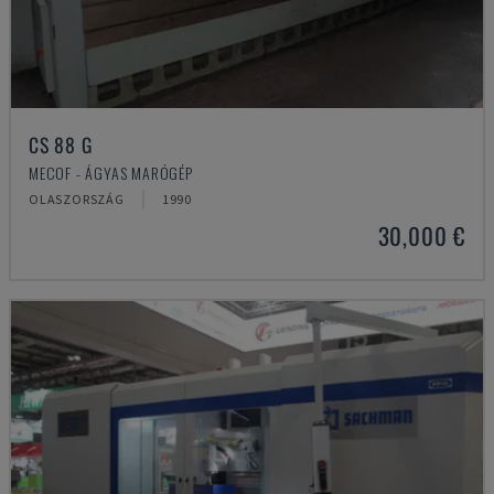
CS 88 G
MECOF - ÁGYAS MARÓGÉP
OLASZORSZÁG
1990
30,000 €