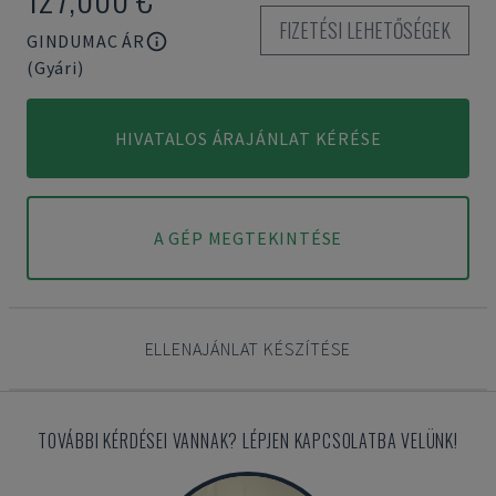
FIZETÉSI LEHETŐSÉGEK
GINDUMAC ÁR
(Gyári)
HIVATALOS ÁRAJÁNLAT KÉRÉSE
A GÉP MEGTEKINTÉSE
ELLENAJÁNLAT KÉSZÍTÉSE
TOVÁBBI KÉRDÉSEI VANNAK? LÉPJEN KAPCSOLATBA VELÜNK!