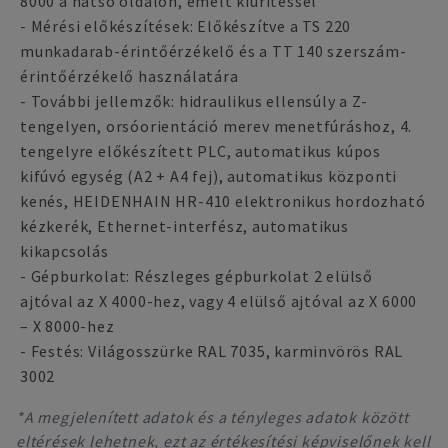
8000 a hátsó oldalon, emelt kiürítéssel
- Mérési előkészítések: Előkészítve a TS 220
munkadarab-érintőérzékelő és a TT 140 szerszám-
érintőérzékelő használatára
- További jellemzők: hidraulikus ellensúly a Z-
tengelyen, orsóorientáció merev menetfúráshoz, 4.
tengelyre előkészített PLC, automatikus kúpos
kifúvó egység (A2 + A4 fej), automatikus központi
kenés, HEIDENHAIN HR-410 elektronikus hordozható
kézkerék, Ethernet-interfész, automatikus
kikapcsolás
- Gépburkolat: Részleges gépburkolat 2 elülső
ajtóval az X 4000-hez, vagy 4 elülső ajtóval az X 6000
– X 8000-hez
- Festés: Világosszürke RAL 7035, karminvörös RAL
3002
*A megjelenített adatok és a tényleges adatok között
eltérések lehetnek, ezt az értékesítési képviselőnek kell