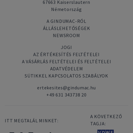
67663 Kaiserslautern
Németország
A GINDUMAC-RÓL
ÁLLÁSLEHETŐSÉGEK
NEWSROOM
JOGI
AZ ÉRTÉKESÍTÉS FELTÉTELEI
A VÁSÁRLÁS FELTÉTELEI ÉS FELTÉTELEI
ADATVÉDELEM
SÜTIKKEL KAPCSOLATOS SZABÁLYOK
ertekesites@gindumac.hu
+49 631 343738 20
A KÖVETKEZŐ
ITT MEGTALÁL MINKET:
TAGJA: