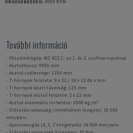
ORSÓSEBESSÉG
:
4000 RPM
További információ
- Főszámítógép: MC 422 C, az 1. és 2. szoftveropcióval
- Asztalhossz: 9950 mm
- Asztal szélessége: 1150 mm
- T-hornyok felülete: 9 x 22 / 10 x 22 db x mm
- T-hornyok közti távolság: 125 mm
- T-hornyok elülső felülete: 2 x 22 mm
- Asztal maximális terhelése: 3500 kg/m²
- Előtolási sebesség (mindhárom tengely): 10 000
mm/perc
- Gyorsmozgás (X, Y, Z tengelyek): 16 000 mm/perc
- Előtolási nyomaték X-tengely: 70 Nm