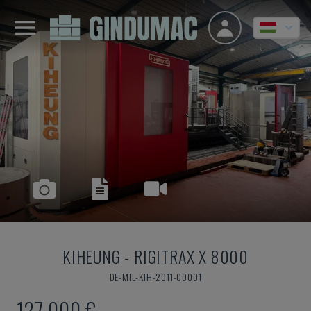
KIHEUNG
-
RIGITRAX X 8000
DE-MIL-KIH-2011-00001
127,000 €