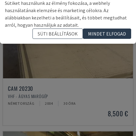
Sütiket használunk az élmény fokozása, a webhely
használatának elemzése és marketing célokra. Az
alábbiakban kezelheti a beállításait, és többet megtudhat
arról, hogyan használjuk az adatait.
SÜTI BEÁLLÍTÁSOK
MINDET ELFOGAD
CAM 20230
VHF - ÁGYAS MARÓGÉP
NÉMETORSZÁG
2004
30 ÓRA
8,500 €