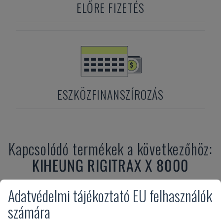
ELŐRE FIZETÉS
ESZKÖZFINANSZÍROZÁS
Kapcsolódó termékek a következőhöz:
KIHEUNG
RIGITRAX X 8000
Adatvédelmi tájékoztató EU felhasználók
számára