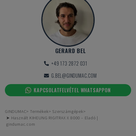
GERARD BEL
+49 173 2872 031
G.BEL@GINDUMAC.COM
KAPCSOLATFELVÉTEL WHATSAPPON
GINDUMAC
Termékek
Szerszámgépek
➤ Használt KIHEUNG RIGITRAX X 8000 – Eladó |
gindumac.com