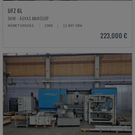
UFZ 6L
SHW - ÁGYAS MARÓGÉP
NÉMETORSZÁG
2008
12.897 ÓRA
223,000 €