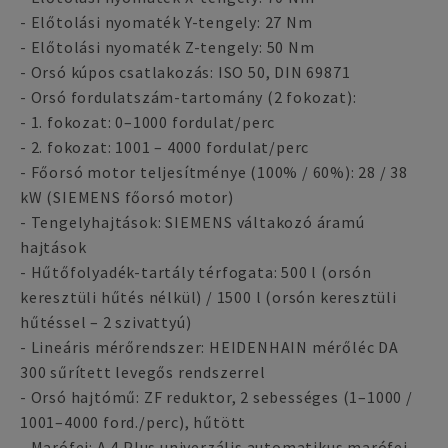
- Előtolási nyomaték Y-tengely: 27 Nm
- Előtolási nyomaték Z-tengely: 50 Nm
- Orsó kúpos csatlakozás: ISO 50, DIN 69871
- Orsó fordulatszám-tartomány (2 fokozat):
- 1. fokozat: 0–1000 fordulat/perc
- 2. fokozat: 1001 – 4000 fordulat/perc
- Főorsó motor teljesítménye (100% / 60%): 28 / 38
kW (SIEMENS főorsó motor)
- Tengelyhajtások: SIEMENS váltakozó áramú
hajtások
- Hűtőfolyadék-tartály térfogata: 500 l (orsón
keresztüli hűtés nélkül) / 1500 l (orsón keresztüli
hűtéssel – 2 szivattyú)
- Lineáris mérőrendszer: HEIDENHAIN mérőléc DA
300 sűrített levegős rendszerrel
- Orsó hajtómű: ZF reduktor, 2 sebességes (1–1000 /
1001–4000 ford./perc), hűtött
- Marófej: A 4 Plus univerzális automatikus marófej,