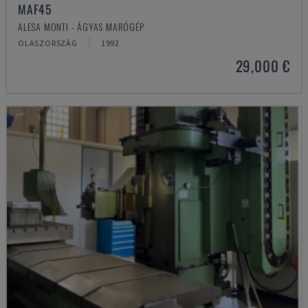
MAF45
ALESA MONTI - ÁGYAS MARÓGÉP
OLASZORSZÁG
1992
29,000 €