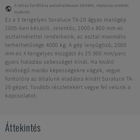
A leírás fordítása automatikusan történt, mutassa eredeti
nyelven.
Ez a 3 tengelyes Soraluce TA-20 ágyas marógép
2005-ben készült. Jelentős, 2000 x 800 mm-es
asztalmérettel rendelkezik, az asztal maximális
terhelhetősége 4000 kg. A gép lenyűgöző, 2000
mm-es X-tengelyes mozgást és 25 000 mm/perc
gyors haladási sebességet kínál. Ha kiváló
minőségű marási képességekre vágyik, vegye
fontolóra az általunk eladásra kínált Soraluce TA-
20 gépet. További részletekért vegye fel velünk a
kapcsolatot.
Áttekintés