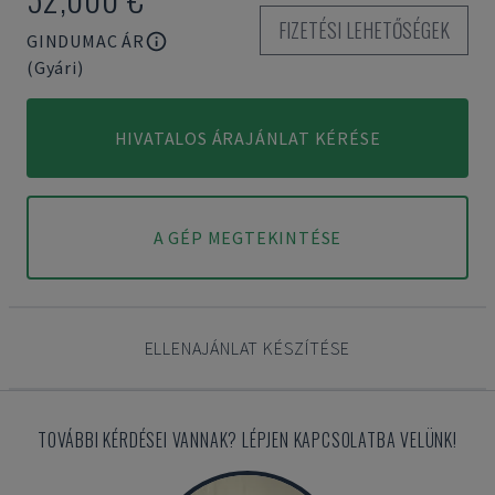
FIZETÉSI LEHETŐSÉGEK
GINDUMAC ÁR
(Gyári)
HIVATALOS ÁRAJÁNLAT KÉRÉSE
A GÉP MEGTEKINTÉSE
ELLENAJÁNLAT KÉSZÍTÉSE
TOVÁBBI KÉRDÉSEI VANNAK? LÉPJEN KAPCSOLATBA VELÜNK!