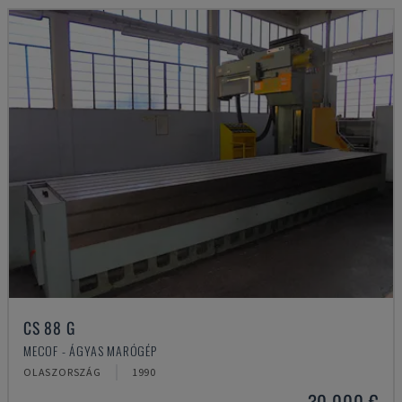
CS 88 G
MECOF - ÁGYAS MARÓGÉP
OLASZORSZÁG
1990
30,000 €