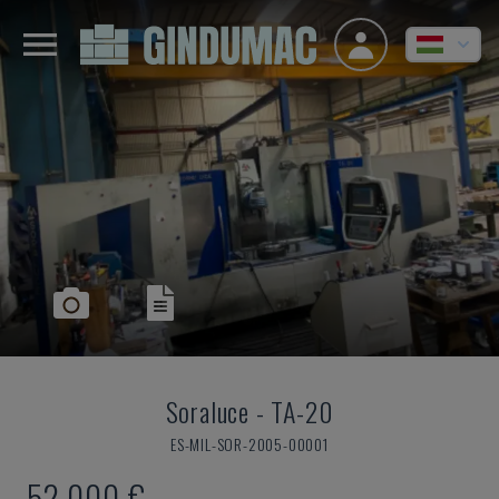
Soraluce
-
TA-20
ES-MIL-SOR-2005-00001
52,000 €