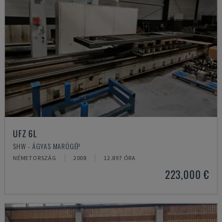
UFZ 6L
SHW - ÁGYAS MARÓGÉP
NÉMETORSZÁG
2008
12.897 ÓRA
223,000 €