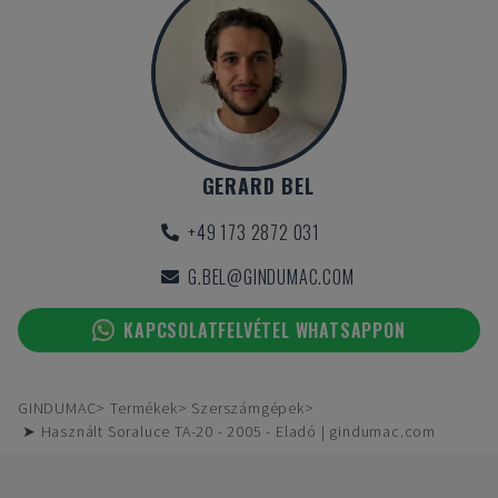
GERARD BEL
+49 173 2872 031
G.BEL@GINDUMAC.COM
KAPCSOLATFELVÉTEL WHATSAPPON
GINDUMAC
Termékek
Szerszámgépek
➤ Használt Soraluce TA-20 - 2005 - Eladó | gindumac.com