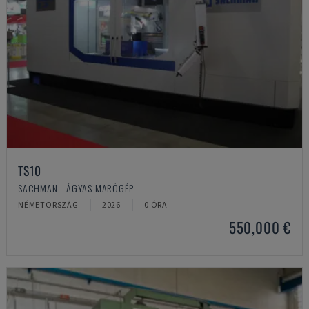
TS10
SACHMAN - ÁGYAS MARÓGÉP
NÉMETORSZÁG
2026
0 ÓRA
550,000 €