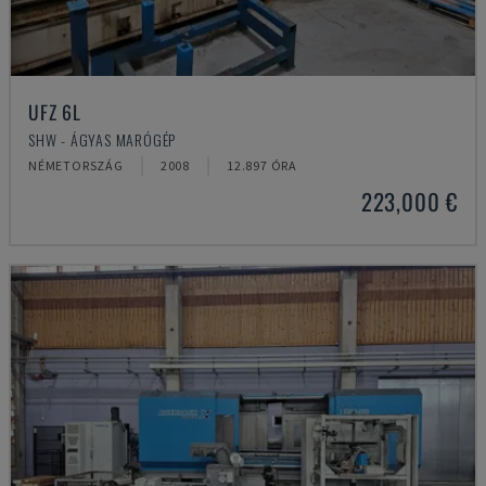
UFZ 6L
SHW - ÁGYAS MARÓGÉP
NÉMETORSZÁG
2008
12.897 ÓRA
223,000 €