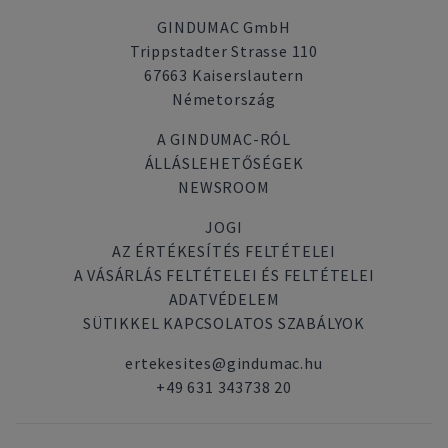
GINDUMAC GmbH
Trippstadter Strasse 110
67663 Kaiserslautern
Németország
A GINDUMAC-RÓL
ÁLLÁSLEHETŐSÉGEK
NEWSROOM
JOGI
AZ ÉRTÉKESÍTÉS FELTÉTELEI
A VÁSÁRLÁS FELTÉTELEI ÉS FELTÉTELEI
ADATVÉDELEM
SÜTIKKEL KAPCSOLATOS SZABÁLYOK
ertekesites@gindumac.hu
+49 631 343738 20