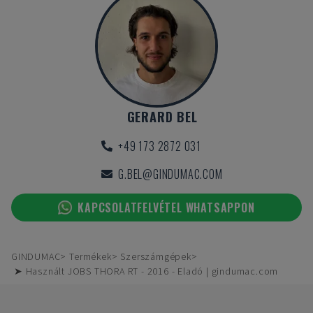
GERARD BEL
+49 173 2872 031
G.BEL@GINDUMAC.COM
KAPCSOLATFELVÉTEL WHATSAPPON
GINDUMAC
Termékek
Szerszámgépek
➤ Használt JOBS THORA RT - 2016 - Eladó | gindumac.com