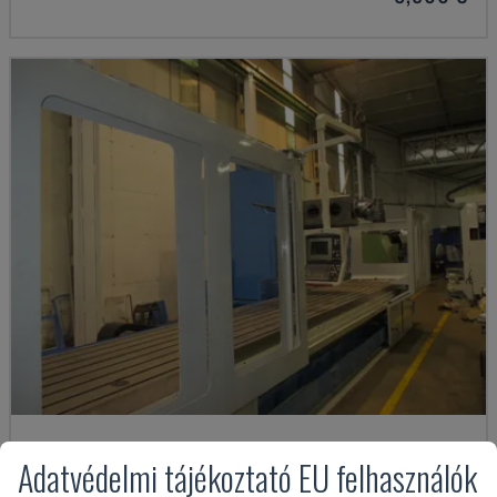
SM 8000
Adatvédelmi tájékoztató EU felhasználók
SORALUCE - ÁGYAS MARÓGÉP