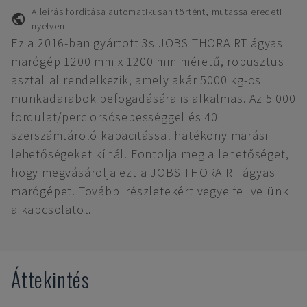
A leírás fordítása automatikusan történt, mutassa eredeti
nyelven.
Ez a 2016-ban gyártott 3s JOBS THORA RT ágyas
marógép 1200 mm x 1200 mm méretű, robusztus
asztallal rendelkezik, amely akár 5000 kg-os
munkadarabok befogadására is alkalmas. Az 5 000
fordulat/perc orsósebességgel és 40
szerszámtároló kapacitással hatékony marási
lehetőségeket kínál. Fontolja meg a lehetőséget,
hogy megvásárolja ezt a JOBS THORA RT ágyas
marógépet. További részletekért vegye fel velünk
a kapcsolatot.
Áttekintés