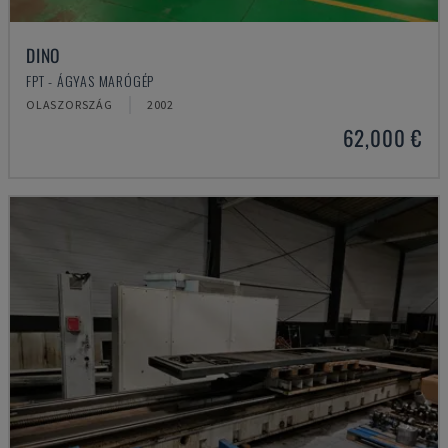
DINO
FPT - ÁGYAS MARÓGÉP
OLASZORSZÁG
2002
62,000 €