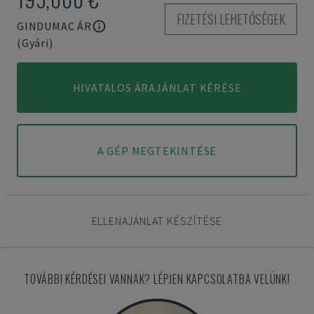
FIZETÉSI LEHETŐSÉGEK
GINDUMAC ÁR
(Gyári)
HIVATALOS ÁRAJÁNLAT KÉRÉSE
A GÉP MEGTEKINTÉSE
ELLENAJÁNLAT KÉSZÍTÉSE
TOVÁBBI KÉRDÉSEI VANNAK? LÉPJEN KAPCSOLATBA VELÜNK!