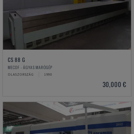
CS 88 G
MECOF - ÁGYAS MARÓGÉP
OLASZORSZÁG
1990
30,000 €