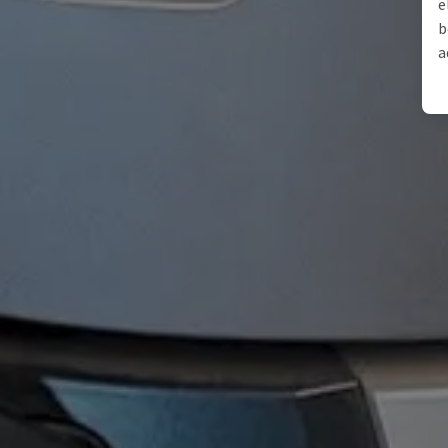
e
b
a