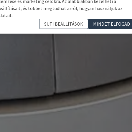
lemzése és marketing célokra. Az alábbiakban kezelheti a
eállításait, és többet megtudhat arról, hogyan használjuk az
datait.
SÜTI BEÁLLÍTÁSOK
MINDET ELFOGAD