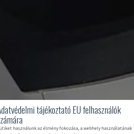
Adatvédelmi tájékoztató EU felhasználók
számára
ütiket használunk az élmény fokozása, a webhely használatának