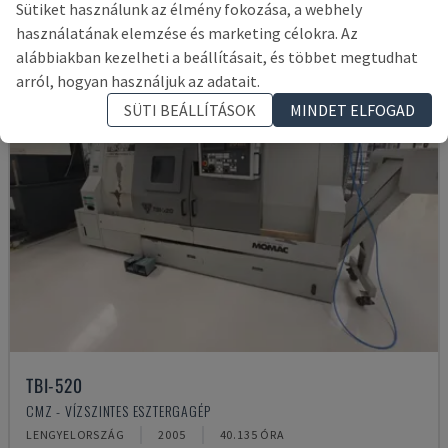
Sütiket használunk az élmény fokozása, a webhely
használatának elemzése és marketing célokra. Az
alábbiakban kezelheti a beállításait, és többet megtudhat
arról, hogyan használjuk az adatait.
SÜTI BEÁLLÍTÁSOK
MINDET ELFOGAD
TBI-520
CMZ - VÍZSZINTES ESZTERGAGÉP
LENGYELORSZÁG
2005
40.135 ÓRA