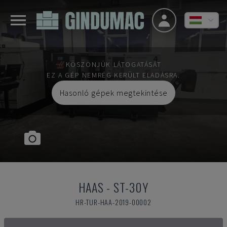
KÖSZÖNJÜK LÁTOGATÁSÁT
EZ A GÉP NEMRÉG KERÜLT ELADÁSRA.
Hasonló gépek megtekintése
HAAS
-
ST-30Y
HR-TUR-HAA-2019-00002