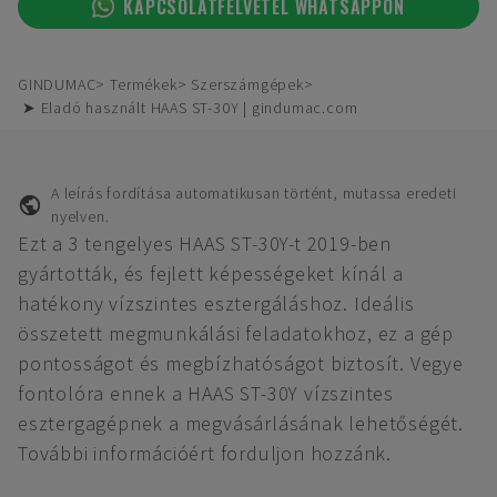
KAPCSOLATFELVÉTEL WHATSAPPON
GINDUMAC
Termékek
Szerszámgépek
➤ Eladó használt HAAS ST-30Y | gindumac.com
A leírás fordítása automatikusan történt, mutassa eredeti
nyelven.
Ezt a 3 tengelyes HAAS ST-30Y-t 2019-ben
gyártották, és fejlett képességeket kínál a
hatékony vízszintes esztergáláshoz. Ideális
összetett megmunkálási feladatokhoz, ez a gép
pontosságot és megbízhatóságot biztosít. Vegye
fontolóra ennek a HAAS ST-30Y vízszintes
esztergagépnek a megvásárlásának lehetőségét.
További információért forduljon hozzánk.