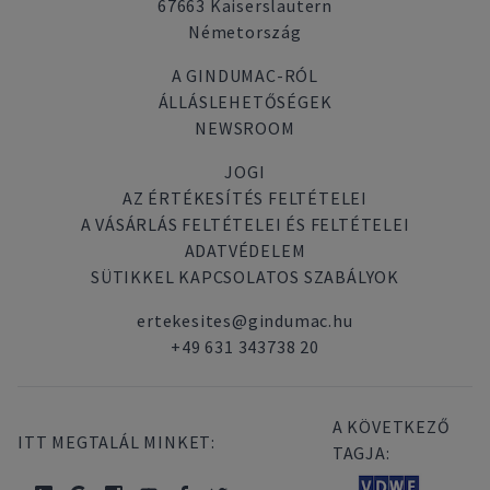
67663 Kaiserslautern
Németország
A GINDUMAC-RÓL
ÁLLÁSLEHETŐSÉGEK
NEWSROOM
JOGI
AZ ÉRTÉKESÍTÉS FELTÉTELEI
A VÁSÁRLÁS FELTÉTELEI ÉS FELTÉTELEI
ADATVÉDELEM
SÜTIKKEL KAPCSOLATOS SZABÁLYOK
ertekesites@gindumac.hu
+49 631 343738 20
A KÖVETKEZŐ
ITT MEGTALÁL MINKET:
TAGJA: