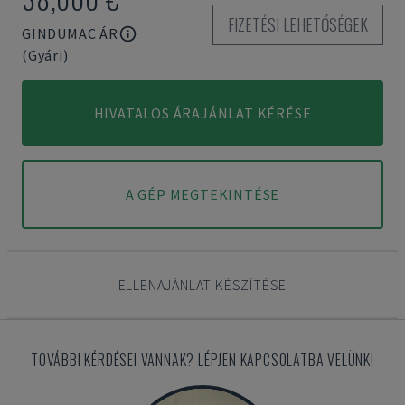
FIZETÉSI LEHETŐSÉGEK
GINDUMAC ÁR
(Gyári)
HIVATALOS ÁRAJÁNLAT KÉRÉSE
A GÉP MEGTEKINTÉSE
ELLENAJÁNLAT KÉSZÍTÉSE
TOVÁBBI KÉRDÉSEI VANNAK? LÉPJEN KAPCSOLATBA VELÜNK!