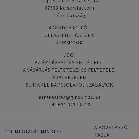
Trippstadter Strasse 110
67663 Kaiserslautern
Németország
A GINDUMAC-RÓL
ÁLLÁSLEHETŐSÉGEK
NEWSROOM
JOGI
AZ ÉRTÉKESÍTÉS FELTÉTELEI
A VÁSÁRLÁS FELTÉTELEI ÉS FELTÉTELEI
ADATVÉDELEM
SÜTIKKEL KAPCSOLATOS SZABÁLYOK
ertekesites@gindumac.hu
+49 631 343738 20
A KÖVETKEZŐ
ITT MEGTALÁL MINKET:
TAGJA: