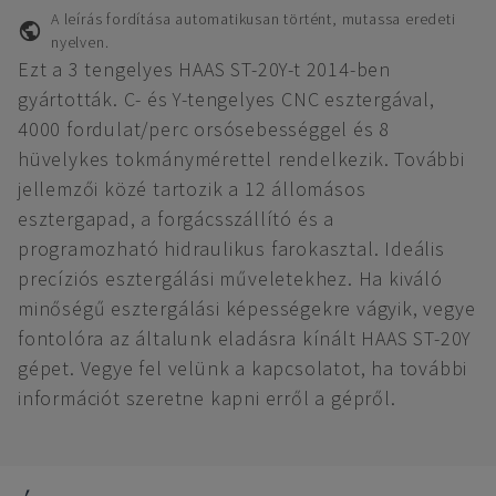
A leírás fordítása automatikusan történt, mutassa eredeti
nyelven.
Ezt a 3 tengelyes HAAS ST-20Y-t 2014-ben
gyártották. C- és Y-tengelyes CNC esztergával,
4000 fordulat/perc orsósebességgel és 8
hüvelykes tokmánymérettel rendelkezik. További
jellemzői közé tartozik a 12 állomásos
esztergapad, a forgácsszállító és a
programozható hidraulikus farokasztal. Ideális
precíziós esztergálási műveletekhez. Ha kiváló
minőségű esztergálási képességekre vágyik, vegye
fontolóra az általunk eladásra kínált HAAS ST-20Y
gépet. Vegye fel velünk a kapcsolatot, ha további
információt szeretne kapni erről a gépről.