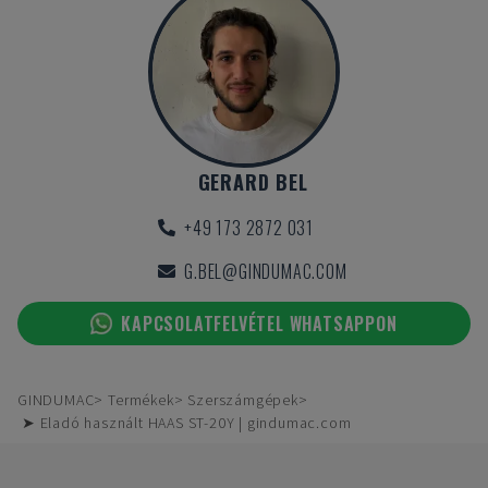
GERARD BEL
+49 173 2872 031
G.BEL@GINDUMAC.COM
KAPCSOLATFELVÉTEL WHATSAPPON
GINDUMAC
Termékek
Szerszámgépek
➤ Eladó használt HAAS ST-20Y | gindumac.com