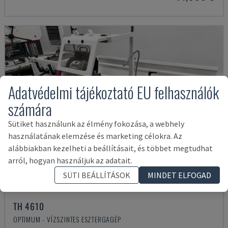
Adatvédelmi tájékoztató EU felhasználók
számára
Sütiket használunk az élmény fokozása, a webhely
használatának elemzése és marketing célokra. Az
alábbiakban kezelheti a beállításait, és többet megtudhat
arról, hogyan használjuk az adatait.
SÜTI BEÁLLÍTÁSOK
MINDET ELFOGAD
TH 4610
OPTIMUM - VÍZSZINTES ESZTERGAGÉP