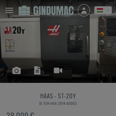
HAAS
-
ST-20Y
EE-TUR-HAA-2014-00003
38,000 €