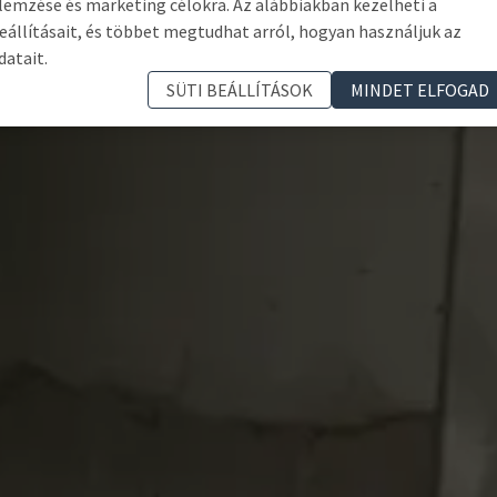
lemzése és marketing célokra. Az alábbiakban kezelheti a
eállításait, és többet megtudhat arról, hogyan használjuk az
datait.
SÜTI BEÁLLÍTÁSOK
MINDET ELFOGAD