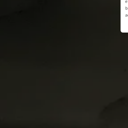
e
b
a