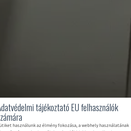
Adatvédelmi tájékoztató EU felhasználók
számára
ütiket használunk az élmény fokozása, a webhely használatának